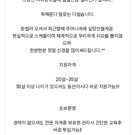
뭐해준다 말로는 다쉽습니다.
돈벌려 오셔서 퇴근할때 주머니속에 실망안들게끔
현실적으로 스케줄이며 체계적으로 무리하게 티오를 뽑지않
으며
한분한분 정말 신경을 많이써드립니다.^^
지원자격
20살~35살
35살 이상 나이가 있으셔도 동안이시다 바로 지원가능!!!
초보환영
경력이 없으셔도 전문 자격증 보유한 관리사 간단한 교육후
바로 투입가능!!