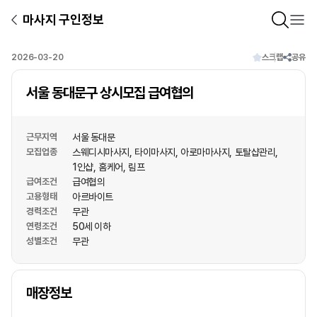
마사지 구인정보
2026-03-20
스크랩
공유
서울 동대문구 상시모집 급여협의
근무지역
서울 동대문
모집업종
스웨디시마사지
타이마사지
아로마마사지
토탈샵관리
1인샵
홈케어
림프
급여조건
급여협의
고용형태
아르바이트
경력조건
무관
연령조건
50세 이하
성별조건
무관
상호명
매장정보
1
/
1