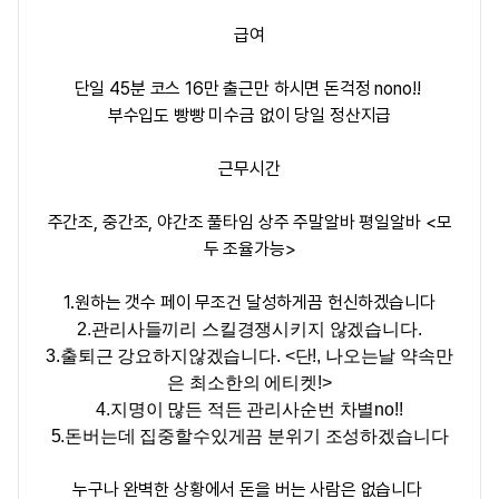
급여
단일 45분 코스 16만 출근만 하시면 돈걱정 nono!!
부수입도 빵빵 미수금 없이 당일 정산지급
근무시간
주간조, 중간조, 야간조 풀타임 상주 주말알바 평일알바 <모
두 조율가능>
1.원하는 갯수 페이 무조건 달성하게끔 헌신하겠습니다
2.관리사들끼리 스킬경쟁시키지 않겠습니다.
3.출퇴근 강요하지않겠습니다. <단!, 나오는날 약속만
은 최소한의 에티켓!>
4.지명이 많든 적든 관리사순번 차별no!!
5.돈버는데 집중할수있게끔 분위기 조성하겠습니다
누구나 완벽한 상황에서 돈을 버는 사람은 없습니다