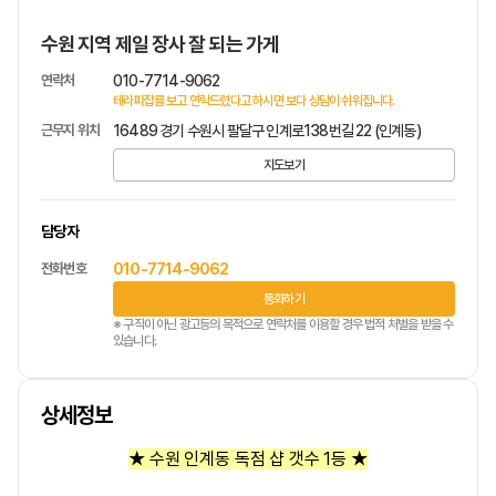
수원 지역 제일 장사 잘 되는 가게
연락처
010-7714-9062
테라피잡를 보고 연락드렸다고 하시면 보다 상담이 쉬워집니다.
근무지 위치
16489 경기 수원시 팔달구 인계로138번길 22 (인계동)
지도보기
담당자
전화번호
010-7714-9062
통화하기
※ 구직이 아닌 광고등의 목적으로 연락처를 이용할 경우 법적 처벌을 받을 수
있습니다.
상세정보
★ 수원 인계동 독점 샵 갯수 1등 ★