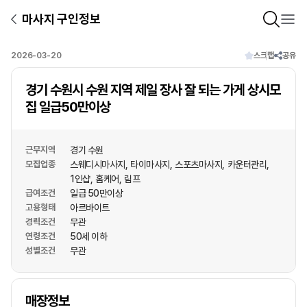
마사지 구인정보
2026-03-20
스크랩
공유
경기 수원시 수원 지역 제일 장사 잘 되는 가게 상시모
집 일급50만이상
근무지역
경기 수원
모집업종
스웨디시마사지
타이마사지
스포츠마사지
카운터관리
1인샵
홈케어
림프
급여조건
일급 50만이상
고용형태
아르바이트
경력조건
무관
연령조건
50세 이하
성별조건
무관
상호명
매장정보
1
/
1