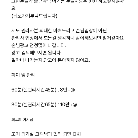
그런분들과
출근약속 어기는 분들이랑은 윈윈 하고싶지않아
요
(뒤로가기부탁드립니다)
저도 관리사분 최대한 마쳐드리고 손님입장이 아닌
관리사 입장에서 모든걸 생각하니 같이해보시면 알거같아요
손님광고 엄청많이 나갑니다.
광고 검색해보시면 됩니다
얼마나 나가는지.광고에 돈아끼지 않아요.
페이 및 관리
60분(실관리시간45분) : 8만+@
80분(실관리시간65분) :
10만+@
최고페이지급
조기 퇴기실 고객님과 협의 되면 OK!