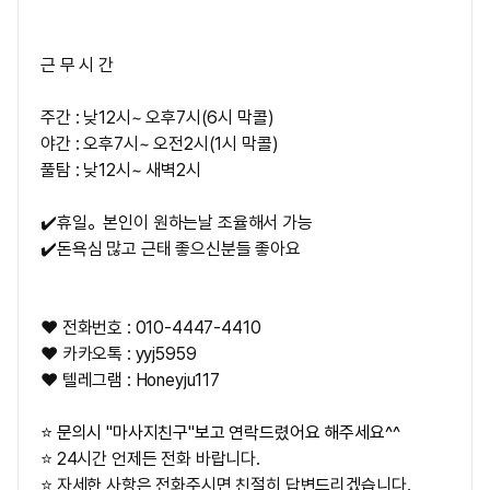
근 무 시 간
주간 : 낮12시~ 오후7시(6시 막콜)
야간 : 오후7시~ 오전2시(1시 막콜)
풀탐 : 낮12시~ 새벽2시
✔️휴일。본인이 원하는날 조율해서 가능
✔️돈욕심 많고 근태 좋으신분들 좋아요
❤ 전화번호 :
010-4447-4410
❤ 카카오톡 : yyj5959
❤ 텔레그램 : Honeyju117
⭐ 문의시 "마사지친구"보고 연락드렸어요 해주세요^^
⭐ 24시간 언제든 전화 바랍니다.
⭐ 자세한 사항은 전화주시면 친절히 답변드리겠습니다.