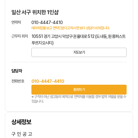
일산 서구 위치한 1인샵
연락처
010-4447-4410
테라피잡를 보고 연락드렸다고 하시면 보다 상담이 쉬워집니다.
근무지 위치
10551 경기 고양시 덕양구 권율대로 512 (도내동, 원흥퍼스트
푸르지오시티)
지도보기
담당자
전화번호
010-4447-4410
통화하기
※ 구직이 아닌 광고등의 목적으로 연락처를 이용할 경우 법적 처벌을 받을 수
있습니다.
상세정보
구 인 공 고