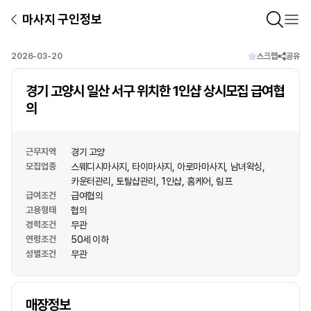
마사지 구인정보
2026-03-20
스크랩
공유
경기 고양시 일산 서구 위치한 1인샵 상시모집 급여협
의
근무지역
경기 고양
모집업종
스웨디시마사지
타이마사지
아로마마사지
남녀왁싱
카운터관리
토탈샵관리
1인샵
홈케어
림프
급여조건
급여협의
고용형태
협의
경력조건
무관
연령조건
50세 이하
성별조건
무관
상호명
매장정보
1
/
1