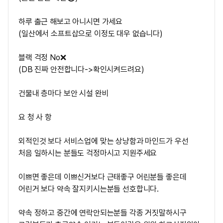
하루 출근 해보고 아니시면 가세요
(일산에서 소프트삽으로 이정도 대우 없습니다)
블랙 걱정 No❌
(DB 진짜 안전합니다->확인시켜드려요)
건물내 층마다 보안 시설 완비
요 청 사 항
외적인것 보다 서비스업에 맞는 상냥함과 마인드가 우선
처음 일하시는 분들도 걱정마시고 지원주세요
이쁘면 좋은데 이쁘신거보다 근태좋구 어린분들 좋은데
어린거 보다
약속 잘지키시는분들 선호합니다.
약속 정하고 중간에 연락안되는분들 각종 거짓말하시구