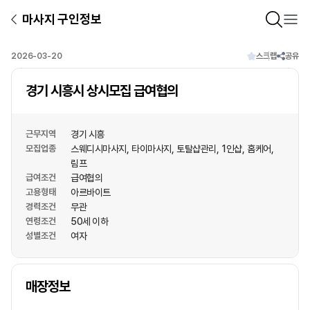
마사지 구인정보
2026-03-20
스크랩
공유
경기 시흥시 상시모집 급여협의
근무지역
경기 시흥
모집업종
스웨디시마사지
타이마사지
토탈샵관리
1인샵
홈케어
림프
급여조건
급여협의
고용형태
아르바이트
경력조건
무관
연령조건
50세 이하
성별조건
여자
상호명
매장정보
1
/
1