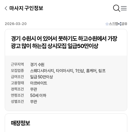
마사지 구인정보
2026-03-20
스크랩
공유
경기 수원시 어 있어서 못하기도 하고수원에서 가장
광고 많이 하는집 상시모집 일급50만이상
근무지역
경기 수원
모집업종
스웨디시마사지
타이마사지
1인샵
홈케어
림프
급여조건
일급 50만이상
고용형태
아르바이트
경력조건
무관
연령조건
50세 이하
성별조건
무관
상호명
매장정보
1
/
1