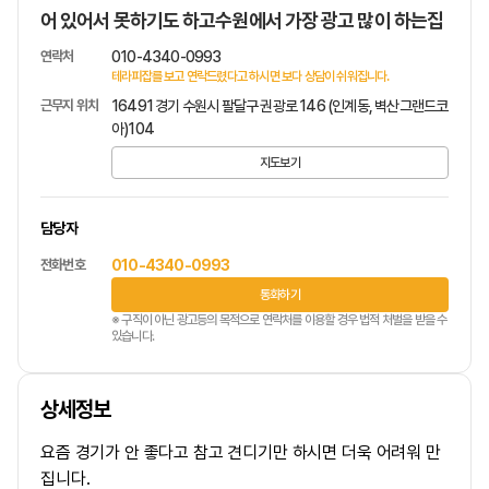
어 있어서 못하기도 하고수원에서 가장 광고 많이 하는집
연락처
010-4340-0993
테라피잡를 보고 연락드렸다고 하시면 보다 상담이 쉬워집니다.
근무지 위치
16491 경기 수원시 팔달구 권광로 146 (인계동, 벽산그랜드코
아)104
지도보기
담당자
전화번호
010-4340-0993
통화하기
※ 구직이 아닌 광고등의 목적으로 연락처를 이용할 경우 법적 처벌을 받을 수
있습니다.
상세정보
요즘 경기가 안 좋다고 참고 견디기만 하시면 더욱 어려워 만
집니다.