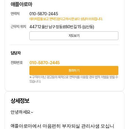
애플아로마
연락처
010-5870-2445
테라피잡를 보고 연락드렸다고 하시면 보다 상담이 쉬워집니다.
근무지 위치
44712 울산 남구 정동로80번길 15 (삼산동)
지도보기
담당자
전화번호
010-5870-2445
통화하기
※ 구직이 아닌 광고등의 목적으로 연락처를 이용할 경우 법적 처벌을 받을 수
있습니다.
상세정보
안녕하세요~
애플
아로마
에서 마음편히 부자되실 관리사샘 모십니