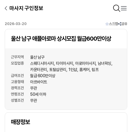
마사지 구인정보
2026-03-20
스크랩
공유
울산 남구 애플아로마 상시모집 월급600만이상
근무지역
울산 남구
모집업종
스웨디시마사지
타이마사지
아로마마사지
남녀왁싱
카운터관리
토탈샵관리
1인샵
홈케어
림프
급여조건
월급 600만이상
고용형태
아르바이트
경력조건
무관
연령조건
50세 이하
성별조건
무관
상호명
매장정보
1
/
1