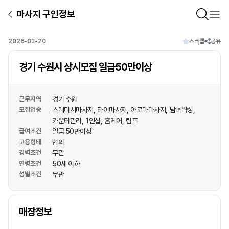
마사지 구인정보
2026-03-20
스크랩
공유
경기 수원시 상시모집 일급50만이상
근무지역
경기 수원
모집업종
스웨디시마사지
타이마사지
아로마마사지
남녀왁싱
카운터관리
1인샵
홈케어
림프
급여조건
일급 50만이상
고용형태
협의
경력조건
무관
연령조건
50세 이하
성별조건
무관
상호명
매장정보
1
/
1