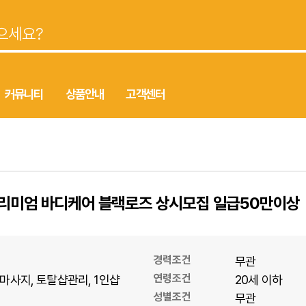
커뮤니티
상품안내
고객센터
프리미엄 바디케어 블랙로즈 상시모집 일급50만이상
경력조건
무관
연령조건
마사지
토탈샵관리
1인샵
20세 이하
성별조건
무관