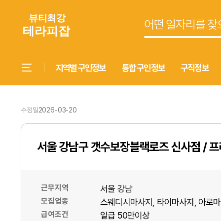
지역별 구인정보
통합 구인정보
구직정보
수정일
2026-03-20
서울 강남구 갯수보장블랙로즈 신사점 / 
근무지역
서울 강남
모집업종
스웨디시마사지
타이마사지
아로마
급여조건
일급 50만이상