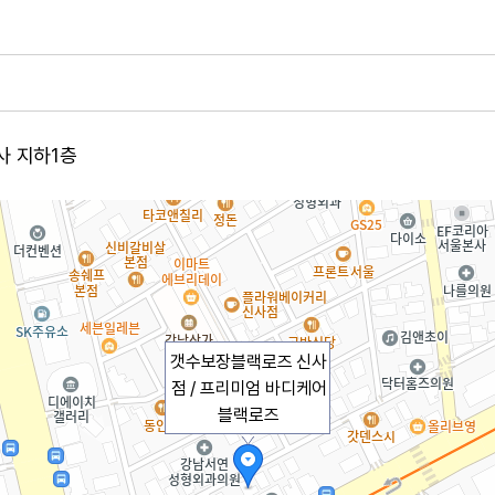
사 지하1층
갯수보장블랙로즈 신사
점 / 프리미엄 바디케어
블랙로즈