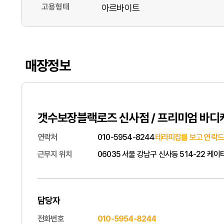
고용형태
아르바이트
매장정보
갯수보장블랙로즈 신사점 / 프리미엄 바디
연락처
010-5954-8244
테라피잡를 보고 연락드
근무지 위치
06035 서울 강남구 신사동 514-22 케
담당자
전화번호
010-5954-8244