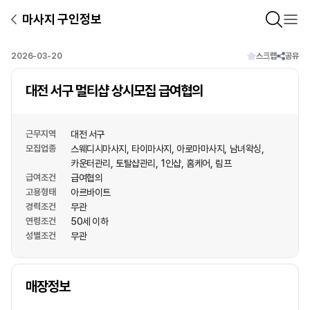
마사지 구인정보
2026-03-20
스크랩
공유
대전 서구 멀티샵 상시모집 급여협의
근무지역
대전 서구
모집업종
스웨디시마사지
타이마사지
아로마마사지
남녀왁싱
카운터관리
토탈샵관리
1인샵
홈케어
림프
급여조건
급여협의
고용형태
아르바이트
경력조건
무관
연령조건
50세 이하
성별조건
무관
상호명
매장정보
1
/
1