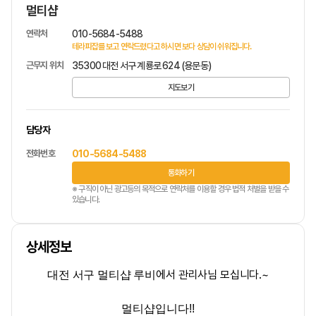
멀티샵
연락처
010-5684-5488
테라피잡를 보고 연락드렸다고 하시면 보다 상담이 쉬워집니다.
근무지 위치
35300 대전 서구 계룡로 624 (용문동)
지도보기
담당자
전화번호
010-5684-5488
통화하기
※ 구직이 아닌 광고등의 목적으로 연락처를 이용할 경우 법적 처벌을 받을 수
있습니다.
상세정보
에서 관리사님 모십니다.~
대전 서구 멀티샵
루비
멀티샵
입니다!!