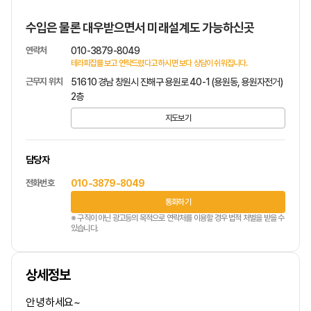
수입은 물론 대우받으면서 미래설계도 가능하신곳
연락처
010-3879-8049
테라피잡를 보고 연락드렸다고 하시면 보다 상담이 쉬워집니다.
근무지 위치
51610 경남 창원시 진해구 용원로 40-1 (용원동, 용원자전거)
2층
지도보기
담당자
전화번호
010-3879-8049
통화하기
※ 구직이 아닌 광고등의 목적으로 연락처를 이용할 경우 법적 처벌을 받을 수
있습니다.
상세정보
안녕하세요~