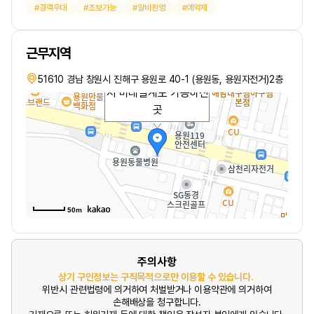
경력우대
초보가능
알바환영
예약제
근무지역
수입은 물론 대우받으면
51610 경남 창원시 진해구 용원로 40-1 (용원동, 용원자전거)2층
서 미래설계도 가능하신
곳
50m
주의사항
상기 구인정보는 구직목적으로만 이용할 수 있습니다.
위반시 관련법령에 의거하여 처벌받거나 이용약관에 의거하여
손해배상을 청구합니다.