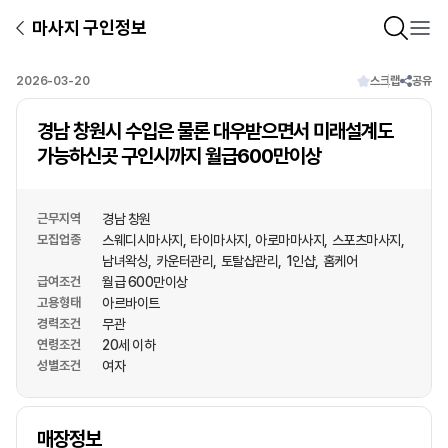
마사지 구인정보
2026-03-20
스크랩
공유
경남 창원시 수입은 물론 대우받으면서 미래설계도
가능하신곳 구인시까지 월급600만이상
근무지역
경남 창원
모집업종
스웨디시마사지
타이마사지
아로마마사지
스포츠마사지
남녀왁싱
카운터관리
토탈샵관리
1인샵
홈케어
급여조건
월급 600만이상
고용형태
아르바이트
경력조건
무관
연령조건
20세 이하
성별조건
여자
상호명
매장정보
1
/
1