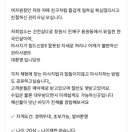
여자원장인 저와 자매 친구처럼 즐겁게 일하실 욕심많으시고
친절하신 관리사님 모십니다.
저희업소는
건전샵
으로 창원시 진해구 용원동에서 유일한 한
국인샾이며,
마사지가 힘드신분!! 잘못된 자세로 허리나 어깨가 불편하신
관리사분!!!
대환영 입니당!!!
각자 체형에 맞는 마사지법과 힘들이지않고 마사지하는 방법
도 공유하고싶습니다,,
고객분들은 예약제로 받고있으며 절반도 못받고있어요.
수입은 물론 대우받으면서
미래설계도 가능하신곳입니다
해산물이 맛난 바닷가 진해를 경험해보셔요
✅ 자격요건: 경력우대, 초보가능, 알바환영
✅ 나이 :20살 ~ 나이제한 없습니다.