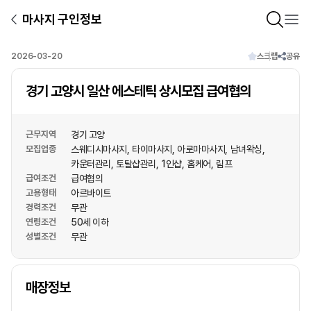
마사지 구인정보
2026-03-20
스크랩
공유
경기 고양시 일산 에스테틱 상시모집 급여협의
근무지역
경기 고양
모집업종
스웨디시마사지
타이마사지
아로마마사지
남녀왁싱
카운터관리
토탈샵관리
1인샵
홈케어
림프
급여조건
급여협의
고용형태
아르바이트
경력조건
무관
연령조건
50세 이하
성별조건
무관
상호명
매장정보
1
/
1