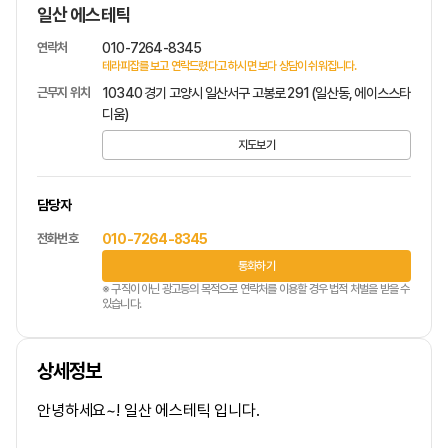
일산 에스테틱
연락처
010-7264-8345
테라피잡를 보고 연락드렸다고 하시면 보다 상담이 쉬워집니다.
근무지 위치
10340 경기 고양시 일산서구 고봉로 291 (일산동, 에이스스타
디움)
지도보기
담당자
전화번호
010-7264-8345
통화하기
※ 구직이 아닌 광고등의 목적으로 연락처를 이용할 경우 법적 처벌을 받을 수
있습니다.
상세정보
안녕하세요~! 일산
에스테틱
입니다.