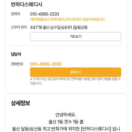
반하다스웨디시
연락처
010-4995-2333
테라피잡를 보고 연락드렸다고 하시면 보다 상담이 쉬워집니다.
근무지 위치
44718 울산 남구 달삼로 61 (달동)2층
지도보기
담당자
전화번호
010-4995-2333
통화하기
※ 구직이 아닌 광고등의 목적으로 연락처를 이용할 경우 법적 처벌을 받을 수
있습니다.
상세정보
안녕하세요.
울산 1등 갯수 1등 콜
울산 달동/삼산동 최고 번화가에 위치한
[반하다스웨디시]
입니