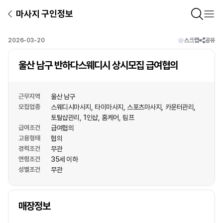
마사지 구인정보
2026-03-20
스크랩
공유
울산 남구 반하다스웨디시 상시모집 급여협의
근무지역
울산 남구
모집업종
스웨디시마사지
타이마사지
스포츠마사지
카운터관리
토탈샵관리
1인샵
홈케어
림프
급여조건
급여협의
고용형태
협의
경력조건
무관
연령조건
35세 이하
성별조건
무관
상호명
매장정보
1
/
1