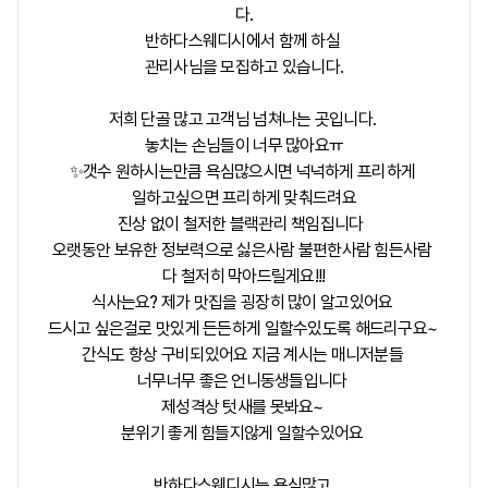
다.
반하다스웨디시에서 함께 하실
관리사님을 모집하고 있습니다.
저희 단골 많고 고객님 넘쳐나는 곳입니다.
놓치는 손님들이 너무 많아요ㅠ
✨갯수 원하시는만큼 욕심많으시면 넉넉하게 프리하게
일하고싶으면 프리하게 맞춰드려요
진상 없이 철저한 블랙관리 책임집니다
오랫동안 보유한 정보력으로 싫은사람 불편한사람 힘든사람
다 철저히 막아드릴게요!!!
식사는요? 제가 맛집을 굉장히 많이 알고있어요
드시고 싶은걸로 맛있게 든든하게 일할수있도록 해드리구요~
간식도 항상 구비되있어요 지금 계시는 매니저분들
너무너무 좋은 언니동생들입니다
제성격상 텃새를 못봐요~
분위기 좋게 힘들지않게 일할수있어요
반하다스웨디시는 욕심많고