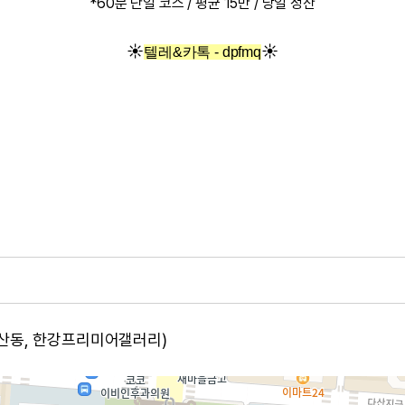
*60분 단일 코스 / 평균 15만 / 당일 정산
☀️
☀️
텔레&카톡 - dpfmq
다산동, 한강프리미어갤러리)