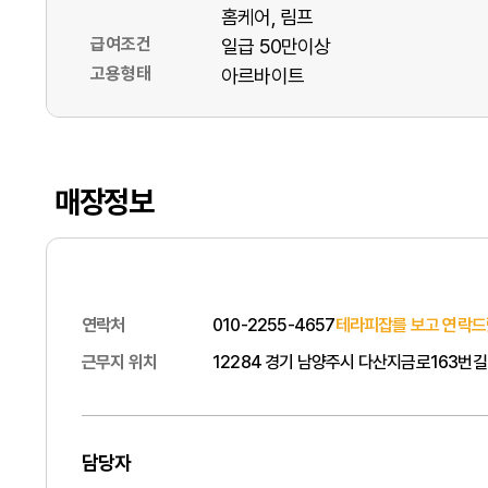
홈케어
림프
급여조건
일급 50만이상
고용형태
아르바이트
매장정보
연락처
010-2255-4657
테라피잡를 보고 연락드
근무지 위치
12284 경기 남양주시 다산지금로163번길
담당자