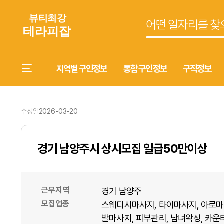
지역별 구인정보
통합 구인정보
구직정보
수정일
2026-03-20
경기 남양주시 상시모집 일급50만이상
근무지역
경기 남양주
모집업종
스웨디시마사지
타이마사지
아로마
발마사지
피부관리
남녀왁싱
카운