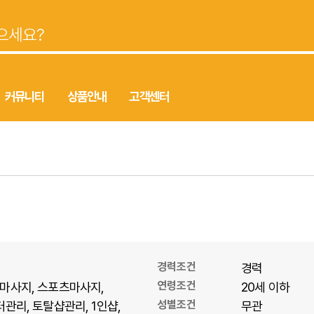
커뮤니티
상품안내
고객센터
경력조건
경력
연령조건
마사지
스포츠마사지
20세 이하
성별조건
터관리
토탈샵관리
1인샵
무관