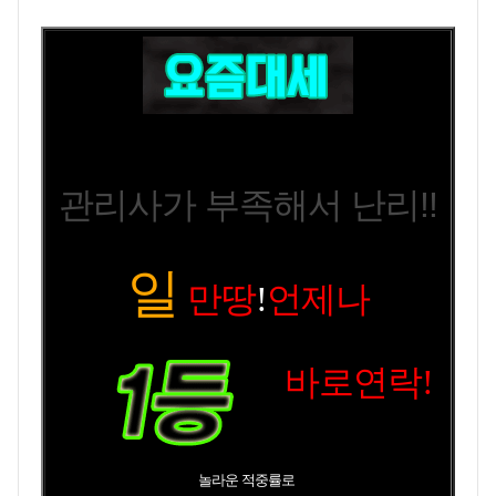
관리사가 부족해서 난리!!
일
만땅
!
언제나
바로연락!
놀라운 적중률로