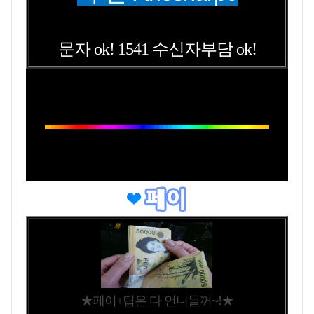
문자 ok! 1541 수신자부담 ok!
★
페이+팁은 다 언니들꺼~!
★