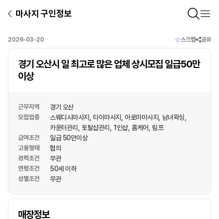
마사지 구인정보
2026-03-20
스크랩
공유
경기 오산시 일 최고로 많은 업체 상시모집 일급50만
이상
근무지역
경기 오산
모집업종
스웨디시마사지
타이마사지
아로마마사지
남녀왁싱
카운터관리
토탈샵관리
1인샵
홈케어
림프
급여조건
일급 50만이상
고용형태
협의
경력조건
무관
연령조건
50세 이하
성별조건
무관
상호명
매장정보
1
/
1