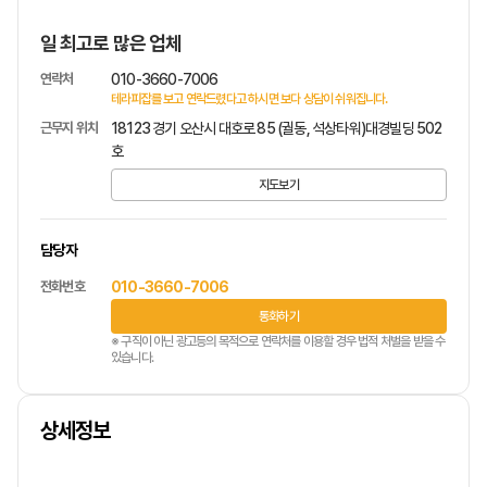
일 최고로 많은 업체
연락처
010-3660-7006
테라피잡를 보고 연락드렸다고 하시면 보다 상담이 쉬워집니다.
근무지 위치
18123 경기 오산시 대호로 85 (궐동, 석상타워)대경빌딩 502
호
지도보기
담당자
전화번호
010-3660-7006
통화하기
※ 구직이 아닌 광고등의 목적으로 연락처를 이용할 경우 법적 처벌을 받을 수
있습니다.
상세정보