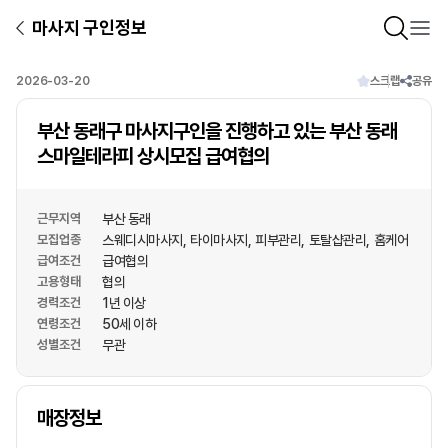
마사지 구인정보
2026-03-20
스크랩
공유
부산 동래구 마사지구인을 진행하고 있는 부산 동래
스마일테라피 상시모집 급여협의
근무지역
부산 동래
모집업종
스웨디시마사지
타이마사지
피부관리
토탈샵관리
홈케어
급여조건
급여협의
고용형태
협의
경력조건
1년 이상
연령조건
50세 이하
성별조건
무관
상호명
매장정보
1
/
1