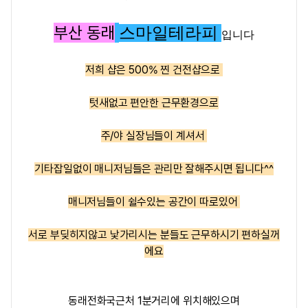
부산 동래
스마일테라피
입니다
저희 샵은
5
00% 찐 건전샵
으로
텃새없고 편안한 근무환경으로
주/야 실장님들이 계셔서
기타잡일없이 매니저님들은 관리만 잘해주시면 됩니다^^
매니저님들이 쉴수있는 공간이 따로있어
서로 부딪히지않고 낯가리시는 분들도 근무하시기 편하실꺼
에요
동래전화국근처 1분거리에 위치해있으며