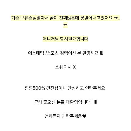
기존 보유손님많아서 콜이 진짜많은데 못받아내고있어요 ㅠ_
ㅠ
매니저님 항시필요합니다
에스테틱 /스포츠 경력이신 분 환영해요 !!!
스웨디시 X
찐찐500% 건전샵이니 안심하고 연락주세요
근태 좋으신 분들 대환영입니다 !!!!
언제든지 연락주세용
❤️