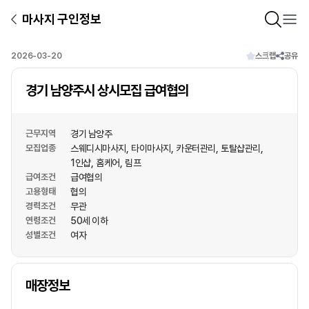
마사지 구인정보
2026-03-20
스크랩
공유
경기 남양주시 상시모집 급여협의
근무지역
경기 남양주
모집업종
스웨디시마사지
타이마사지
카운터관리
토탈샵관리
1인샵
홈케어
림프
급여조건
급여협의
고용형태
협의
경력조건
무관
연령조건
50세 이하
성별조건
여자
상호명
매장정보
1
/
1