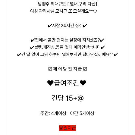
남양주 최대규모 [ 별내.구리.다산]
여성 관리사님 모시고 또 모실게요^^♡
✔️사장 24시간 상주✔️
✔️집에서 콜만 던지는 실장에 지치셨죠?✔️
✔️블랚.개진샹.음쥬 절대 예약안받습니다✔️
✔️긴 말 없이 그냥 하루만 일해보시면 답나오실꺼예요^^✔️
☑️ 페 이 당 일 지 급 ☑️
❤️
급여조건
❤️
건당 15+@
주간: 4개이상 야간:5개이상
당일지급