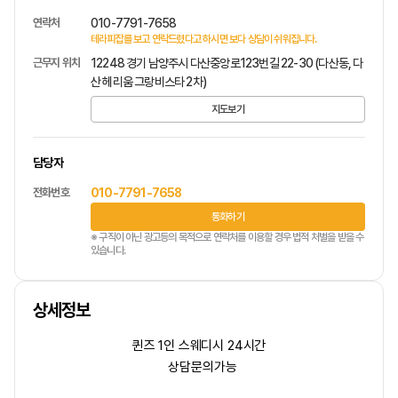
연락처
010-7791-7658
테라피잡를 보고 연락드렸다고 하시면 보다 상담이 쉬워집니다.
근무지 위치
12248 경기 남양주시 다산중앙로123번길 22-30 (다산동, 다
산 헤리움 그랑비스타 2차)
지도보기
담당자
전화번호
010-7791-7658
통화하기
※ 구직이 아닌 광고등의 목적으로 연락처를 이용할 경우 법적 처벌을 받을 수
있습니다.
상세정보
퀸즈 1인 스웨디시 24시간
상담문의가능