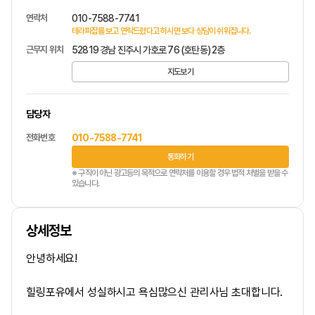
연락처
010-7588-7741
테라피잡를 보고 연락드렸다고 하시면 보다 상담이 쉬워집니다.
근무지 위치
52819 경남 진주시 가호로 76 (호탄동) 2층
지도보기
담당자
전화번호
010-7588-7741
통화하기
※ 구직이 아닌 광고등의 목적으로 연락처를 이용할 경우 법적 처벌을 받을 수
있습니다.
상세정보
안녕하세요!
힐링포유에서 성실하시고 욕심많으신 관리사님 초대합니다.