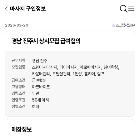
마사지 구인정보
2026-03-20
스크랩
공유
경남 진주시 상시모집 급여협의
근무지역
경남 진주
모집업종
스웨디시마사지
타이마사지
아로마마사지
남녀왁싱
카운터관리
토탈샵관리
1인샵
홈케어
림프
급여조건
급여협의
고용형태
아르바이트
경력조건
무관
연령조건
50세 이하
성별조건
여자
상호명
매장정보
1
/
1