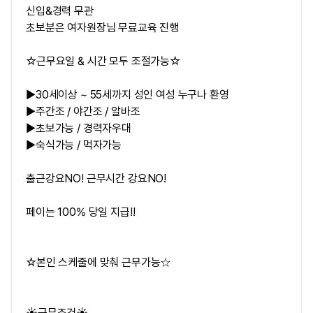
신입&경력 무관
초보분은 여자원장님 무료교육 진행
☆근무요일 & 시간 모두 조절가능☆
▶
30세이상 ~ 55세까지 성인 여성 누구나 환영
▶주간조 / 야간조 / 알바조
▶초보가능 / 경력자우대
▶숙식가능 / 먹자가능
출근강요NO! 근무시간 강요NO!
페이는 100% 당일 지급!!
☆본인 스케줄에 맞춰 근무가능
☆
☀️근무조건☀️