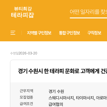
지역별 구인정보
통합 구인정보
구직정보
수정일
2026-03-20
경기 수원시 한 테라피 문화로 고객에게 
근무지역
경기 수원
모집업종
스웨디시마사지
타이마사지
아로마
급여조건
급여협의