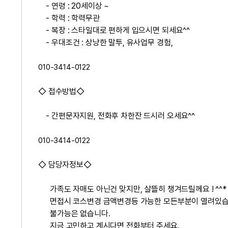
- 연령 : 20세이상 ~
- 학력 : 학력무관
- 복장 : 스타일대로 편하게 입으시면 되세요^^
- 우대조건 : 상냥한 말투, 유사업무 경험,
010-3414-0122
◇ 접수방법◇
- 간편문자지원, 전화후 차한잔 드시러 오세요^^
010-3414-0122
◇ 담당자정보◇
가족도 자매도 아닌건 맞지만, 살뜰히 챙겨드릴께요 ! ^^*
면접시 코스변경 금액변경등 가능한 모든부분이 열려있습
불가능은 없습니다.
지금 고민하고 계시다면 전화부터 주세요.