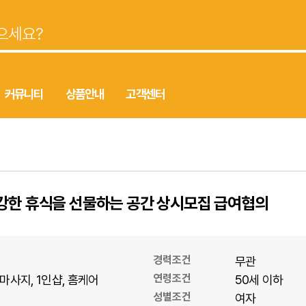
커뮤니티
상품안내
고객센터
건강한 휴식을 선물하는 공간 상시모집 급여협의
경력조건
무관
연령조건
마사지
1인샵
홈케어
50세 이하
성별조건
여자