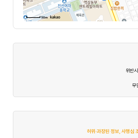
50m
위반시
무
허위·과장된 정보, 사행심 