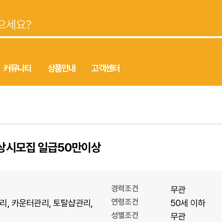
커뮤니티
상품안내
고객센터
 상시모집 일급50만이상
경력조건
무관
연령조건
리
카운터관리
토탈샵관리
50세 이하
성별조건
무관