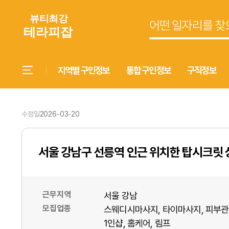
지역별 구인정보
통합 구인정보
구직정보
수정일
2026-03-20
서울 강남구 선릉역 인근 위치한 탑시크릿
근무지역
서울 강남
모집업종
스웨디시마사지
타이마사지
피부관
1인샵
홈케어
림프