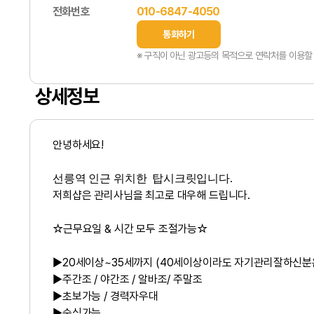
전화번호
010-6847-4050
통화하기
※ 구직이 아닌 광고등의 목적으로 연락처를 이용할 
상세정보
안녕하세요!
선릉역 인근 위치한 탑시크릿입니다.
저희샵은 관리사님을 최고로 대우해 드립니다.
☆근무요일 & 시간 모두 조절가능☆
▶20세이상~35세까지 (40세이상이라도 자기관리잘하신분
▶주간조 / 야간조 / 알바조/ 주말조
▶초보가능 / 경력자우대
▶숙식가능