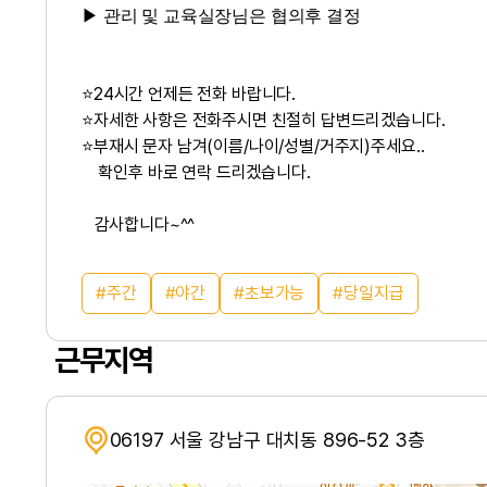
▶
관리 및 교육실장님은 협의후 결정
⭐24시간 언제든 전화 바랍니다.
⭐자세한 사항은 전화주시면 친절히 답변드리겠습니다.
⭐부재시 문자 남겨(이름/나이/성별/거주지)주세요..
확인후 바로 연락 드리겠습니다.
감사합니다~^^
주간
야간
초보가능
당일지급
근무지역
06197 서울 강남구 대치동 896-52 3층