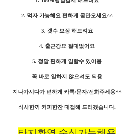
1. 100%
당일결제 해드려요
2.
먹자 가능해요 편하게 몸만오세요
^^
3.
갯수 보장 해드려요
4.
출근강요 절대없어요
5.
정말 편하게 일할수 있어용
꼭 바로 일하지 않으셔도 되용
지나가시다가 편하게 카톡
/
문자
/
전화주세용
^^
식사한끼 커피한잔 대접해 드리겠습니다
.
타
지환영,숙식가
능해용