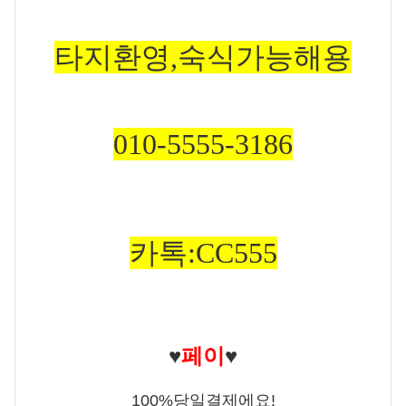
타
지환영,숙식가
능해용
010-5555-3186
카톡:CC555
♥
페이
♥
100%당일결제에요!