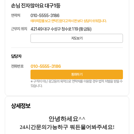
손님 진자많아요 대구1등
연락처
010-5555-3186
테라피잡를 보고 연락드렸다고 하시면 보다 상담이 쉬워집니다.
근무지 위치
42149 대구 수성구 청수로 119 (황금동)
지도보기
담당자
전화번호
010-5555-3186
통화하기
※ 구직이 아닌 광고등의 목적으로 연락처를 이용할 경우 법적 처벌을 받을 수
있습니다.
상세정보
안녕하세요
^^
24
시간문의가능하구 뭐든물어봐주세요
!