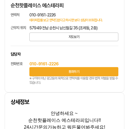
순천핫플레이스 에스테라피
연락처
010-9161-2226
테라피잡를 보고 연락드렸다고 하시면 보다 상담이 쉬워집니다.
근무지 위치
57949 전남 순천시 남신월길 35 (조례동, 2층)
지도보기
담당자
전화번호
010-9161-2226
통화하기
※ 구직이 아닌 광고등의 목적으로 연락처를 이용할 경우 법적 처벌을 받을 수
있습니다.
상세정보
안녕하세요
~
순천핫플레이스 에스테라피입니다!!
24
시간문의가능하고 뭐든물어봐주세요
!