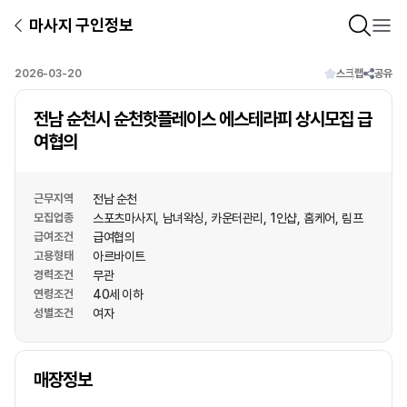
마사지 구인정보
2026-03-20
스크랩
공유
전남 순천시 순천핫플레이스 에스테라피 상시모집 급
여협의
근무지역
전남 순천
모집업종
스포츠마사지
남녀왁싱
카운터관리
1인샵
홈케어
림프
급여조건
급여협의
고용형태
아르바이트
경력조건
무관
연령조건
40세 이하
성별조건
여자
상호명
매장정보
1
/
1