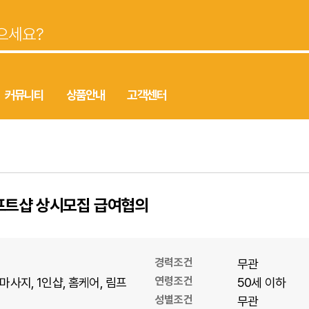
커뮤니티
상품안내
고객센터
프트샵 상시모집 급여협의
경력조건
무관
연령조건
마사지
1인샵
홈케어
림프
50세 이하
성별조건
무관