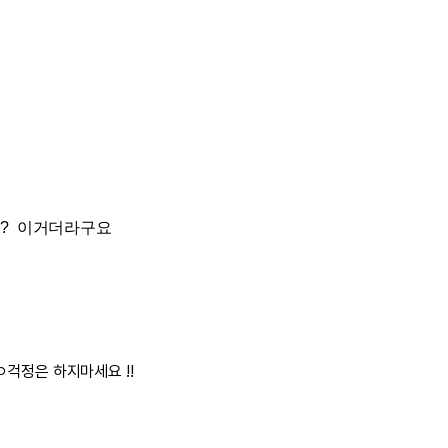
요? 이거더라구요
ㅇ걱정은 하지마세요 !!