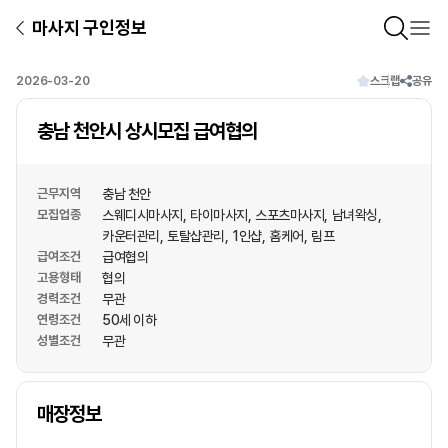
마사지 구인정보
2026-03-20
스크랩
공유
충남 천안시 상시모집 급여협의
근무지역
충남 천안
모집업종
스웨디시마사지
타이마사지
스포츠마사지
남녀왁싱
카운터관리
토탈샵관리
1인샵
홈케어
림프
급여조건
급여협의
고용형태
협의
경력조건
무관
연령조건
50세 이하
성별조건
무관
상호명
매장정보
1
/
1