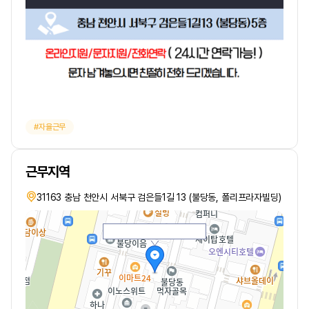
자율근무
근무지역
31163 충남 천안시 서북구 검은들1길 13 (불당동, 폴리프라자빌딩)