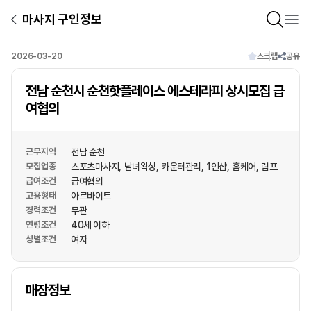
마사지 구인정보
2026-03-20
스크랩
공유
전남 순천시 순천핫플레이스 에스테라피 상시모집 급
여협의
근무지역
전남 순천
모집업종
스포츠마사지
남녀왁싱
카운터관리
1인샵
홈케어
림프
급여조건
급여협의
고용형태
아르바이트
경력조건
무관
연령조건
40세 이하
성별조건
여자
상호명
매장정보
1
/
1