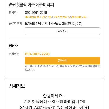
순천핫플레이스 에스테라피
연락처
010-9161-2226
테라피잡를 보고 연락드렸다고 하시면 보다 상담이 쉬워집니다.
근무지 위치
57949 전남 순천시 남신월길 35 (조례동, 2층)
지도보기
담당자
전화번호
010-9161-2226
통화하기
※ 구직이 아닌 광고등의 목적으로 연락처를 이용할 경우 법적 처벌을 받을 수
있습니다.
상세정보
안녕하세요
~
순천핫플레이스 에스테라피입니다!!
24
시간문의가능하고 뭐든물어봐주세요
!