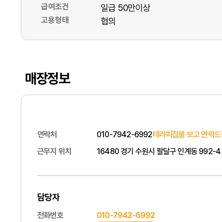
급여조건
일급 50만이상
고용형태
협의
매장정보
연락처
010-7942-6992
테라피잡를 보고 연락드
근무지 위치
16480 경기 수원시 팔달구 인계동 992-
담당자
전화번호
010-7942-6992