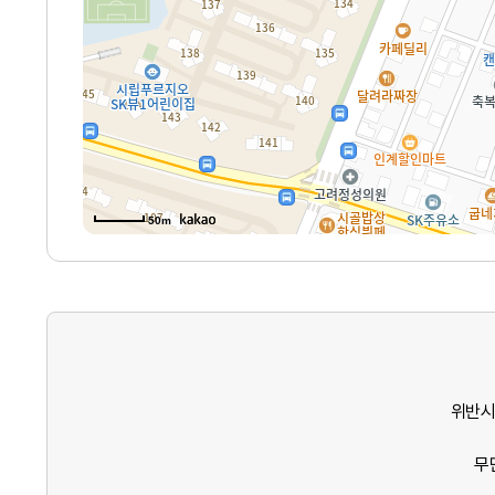
50m
위반시
무