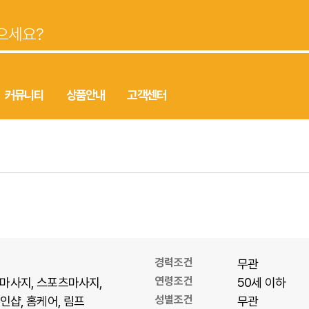
커뮤니티
상품안내
고객센터
경력조건
무관
연령조건
마사지
스포츠마사지
50세 이하
성별조건
1인샵
홈케어
림프
무관