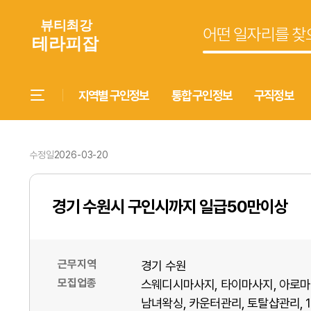
지역별 구인정보
통합 구인정보
구직정보
수정일
2026-03-20
경기 수원시 구인시까지 일급50만이상
근무지역
경기 수원
모집업종
스웨디시마사지
타이마사지
아로마
남녀왁싱
카운터관리
토탈샵관리