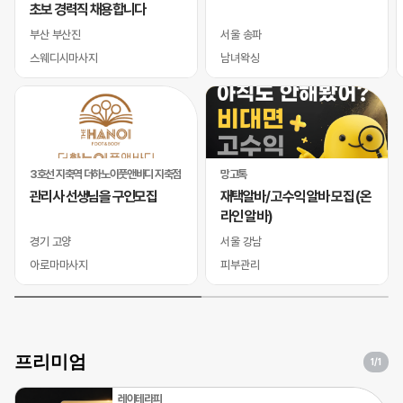
초보 경력직 채용합니다
부산 부산진
서울 송파
스웨디시마사지
남녀왁싱
3호선 지축역 더하노이풋앤바디 지축점
망고톡
관리사 선생님을 구인모집
재택알바/ 고수익 알바 모집 (온
라인 알바)
경기 고양
서울 강남
아로마마사지
피부관리
프리미엄
1
/1
레이테라피