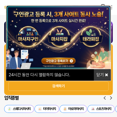
1
/
1
일자리 빠르게 찾기
상세옵션
24
시간 동안 다시 열람하지 않습니다.
닫기
검색하기
업직종별
스웨디시마사지
타이마사지
아로마마사지
스포츠마사지