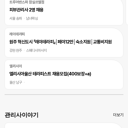
트루어반스파 잠실르엘점
피부관리사 2명 채용
서울 송파
남녀왁싱
레이테라피
원주 혁신도시 「레이테라피」│페이12만│숙소지원│교통비지원
강원 원주
스웨디시마사지
엘리시아
엘리시아울산 테라피스트 채용모집(400보장+a)
울산 남구
관리사이야기
더보기