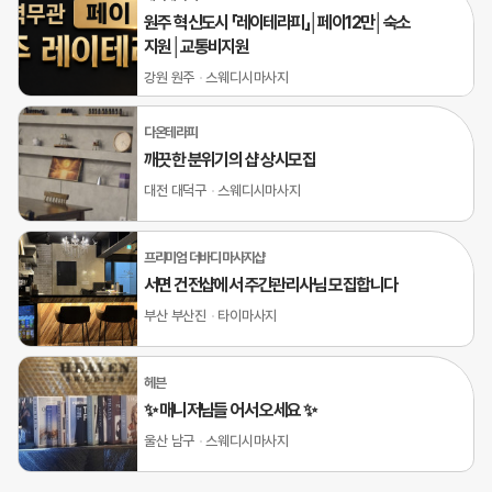
원주 혁신도시 「레이테라피」│페이12만│숙소
지원│교통비지원
강원 원주
스웨디시마사지
다온테라피
깨끗한 분위기의 샵 상시모집
대전 대덕구
스웨디시마사지
프리미엄 더바디 마사지샵
서면 건전샵에서 주간관리사님 모집합니다
부산 부산진
타이마사지
헤븐
✨ 매니저님들 어서 오세요 ✨
울산 남구
스웨디시마사지