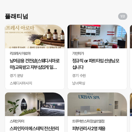
플래티넘
1
/2
리프레시 아로마
가인미가
남여공용 건전샵(스웨디시아로
정규직 or 파트타임 선생님 모
마)교육받고 자부심있게 일하
십니다
실 바디테라피사 모십니다
경기 분당
경기 수원
스웨디시마사지
남녀왁싱
스파인자이
트루어반스파 잠실르엘점
스파인자이 에스테틱 전신관리
피부관리사 2명 채용