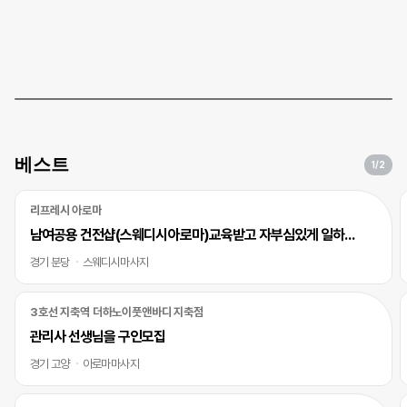
베스트
1
/2
리프레시 아로마
남여공용 건전샵(스웨디시아로마)교육받고 자부심있게 일하실 바디테라피사 모십니다
경기 분당
스웨디시마사지
3호선 지축역 더하노이풋앤바디 지축점
관리사 선생님을 구인모집
경기 고양
아로마마사지