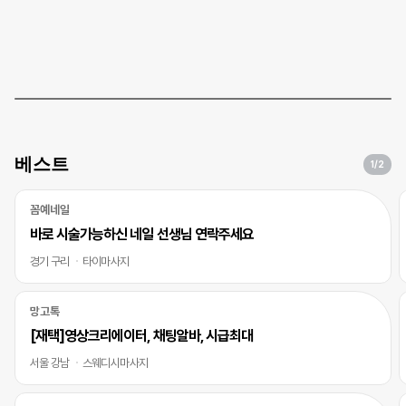
베스트
1
/2
꼼예네일
바로 시술가능하신 네일 선생님 연락주세요
경기 구리
타이마사지
망고톡
[재택]영상크리에이터, 채팅알바, 시급최대
서울 강남
스웨디시마사지