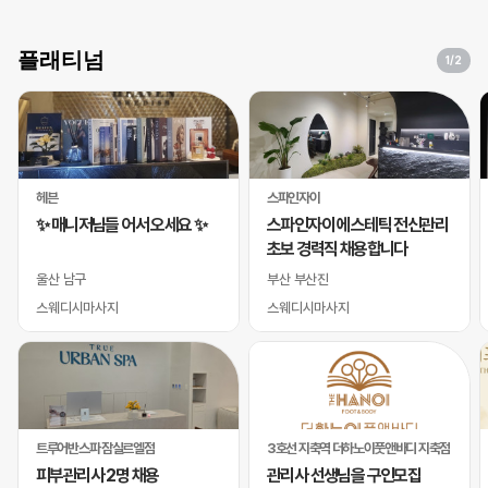
플래티넘
1
/2
헤븐
스파인자이
✨ 매니저님들 어서 오세요 ✨
스파인자이 에스테틱 전신관리
초보 경력직 채용합니다
울산 남구
부산 부산진
스웨디시마사지
스웨디시마사지
트루어반스파 잠실르엘점
3호선 지축역 더하노이풋앤바디 지축점
피부관리사 2명 채용
관리사 선생님을 구인모집