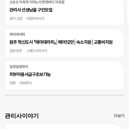
3호선 지축역 더하노이풋앤바디 지축점
관리사 선생님을 구인모집
경기 고양
아로마마사지
레이테라피
원주 혁신도시 「레이테라피」│페이12만│숙소지원│교통비지원
강원 원주
스웨디시마사지
달링달링뷰티
피부미용사급구초보가능
전북
피부관리
관리사이야기
더보기