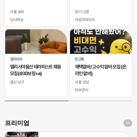
서울 송파
경기 고양
남녀왁싱
아로마마사지
엘리시아
망고톡
엘리시아울산 테라피스트 채용
재택알바/ 고수익 알바 모집 (온
모집(400보장+a)
라인 알바)
울산 남구
서울 강남
피부관리
프리미엄
1
/1