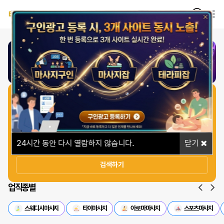
1
/
1
일자리 빠르게 찾기
상세옵션
24
시간 동안 다시 열람하지 않습니다.
닫기
검색하기
업직종별
스웨디시마사지
타이마사지
아로마마사지
스포츠마사지