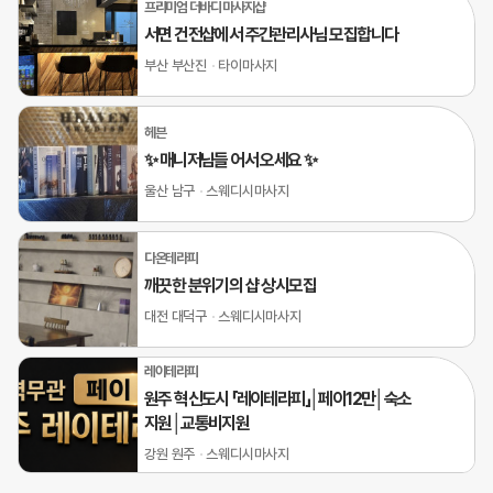
프리미엄 더바디 마사지샵
서면 건전샵에서 주간관리사님 모집합니다
부산 부산진
타이마사지
헤븐
✨ 매니저님들 어서 오세요 ✨
울산 남구
스웨디시마사지
다온테라피
깨끗한 분위기의 샵 상시모집
대전 대덕구
스웨디시마사지
레이테라피
원주 혁신도시 「레이테라피」│페이12만│숙소
지원│교통비지원
강원 원주
스웨디시마사지