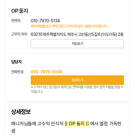
OP 둥지
연락처
010-7970-5134
테라피잡를 보고 연락드렸다고 하시면 보다 상담이 쉬워집니다.
근무지 위치
63210 제주특별자치도 제주시 고산동산5길 6 (이도이동) 2층
지도보기
담당자
전화번호
010-7970-5134
통화하기
※ 구직이 아닌 광고등의 목적으로 연락처를 이용할 경우 법적 처벌을 받을 수
있습니다.
상세정보
매니저님들에 고수익 안식처
|| OP 둥지 ||
에서 열정 가득한
샘