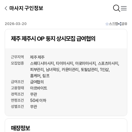
마사지 구인정보
2026-03-20
스크랩
공유
제주 제주시 OP 둥지 상시모집 급여협의
근무지역
제주 제주
모집업종
스웨디시마사지
타이마사지
아로마마사지
스포츠마사지
피부관리
남녀왁싱
카운터관리
토탈샵관리
1인샵
홈케어
림프
급여조건
급여협의
고용형태
아르바이트
경력조건
무관
연령조건
50세 이하
성별조건
무관
상호명
매장정보
1
/
1