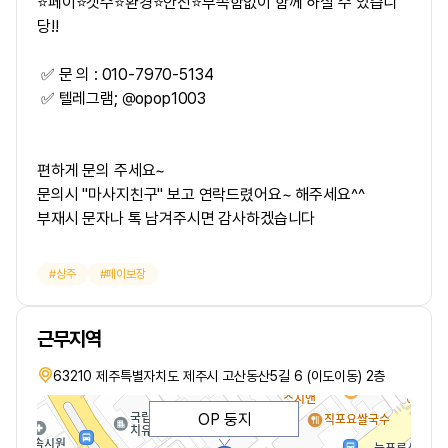
⭐페이⭐갯수⭐환경⭐안전⭐부족함없이 함께 하실 수 있습니
당!!
✅ 문 의 : 010-7970-5134
✅ 텔레그램; @opop1003
편하게 문의 주세요~
문의시 "마사지친구" 보고 연락드렸어요~ 해주세요^^
부재시 문자나 톡 남겨주시면 감사하겠습니다
상주
페이보장
근무지역
63210 제주특별자치도 제주시 고산동산5길 6 (이도이동) 2층
OP 둥지