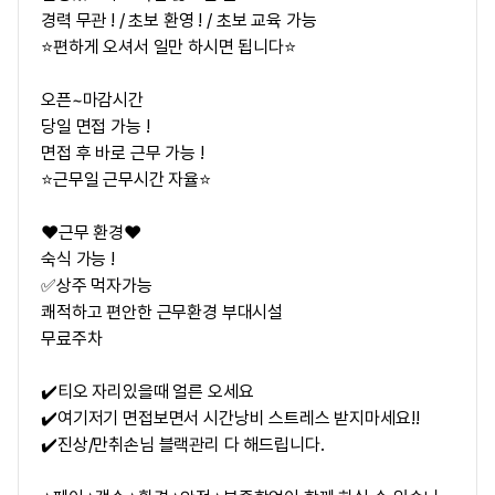
경력 무관 ! / 초보 환영 ! / 초보 교육 가능
⭐편하게 오셔서 일만 하시면 됩니다⭐
오픈~마감시간
당일 면접 가능 !
면접 후 바로 근무 가능 !
⭐근무일 근무시간 자율⭐
❤️근무 환경❤️
숙식 가능 !
✅상주 먹자가능
쾌적하고 편안한 근무환경 부대시설
무료주차
✔️티오 자리있을때 얼른 오세요
✔️여기저기 면접보면서 시간낭비 스트레스 받지마세요!!
✔️진상/만취손님 블랙관리 다 해드립니다.