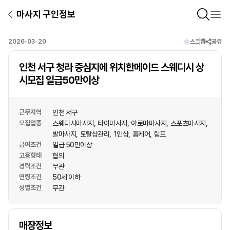
마사지 구인정보
2026-03-20
스크랩
공유
인천 서구 청라 중심지에 위치한메이드 스웨디시 상
시모집 일급50만이상
근무지역
인천 서구
모집업종
스웨디시마사지
타이마사지
아로마마사지
스포츠마사지
발마사지
토탈샵관리
1인샵
홈케어
림프
급여조건
일급 50만이상
고용형태
협의
경력조건
무관
연령조건
50세 이하
성별조건
무관
상호명
매장정보
1
/
1