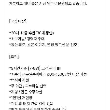
차분하고 매너 좋은 손님 위주로 운영되고 있습니다.
[모집 대상]
*20대 초·중·후반(30대 동안)
*초보가능/ 경력자 우대
*동안 외모, 밝은 이미지, 열정 있으신 분 선호
[조건]
*9시간기준 [7-8명] 고객 관리 !!!!
*월수입 근무일수에따라 800-1500만원 이상 가능
*택시비 지원
*주·야간 / 파트타임 선택
*지명 / 만근 수당확실
*1인1실 개인방
*관리 외 터치 간섭 일절 없음
*편한 환경에서 오래 일하기 좋습니다.