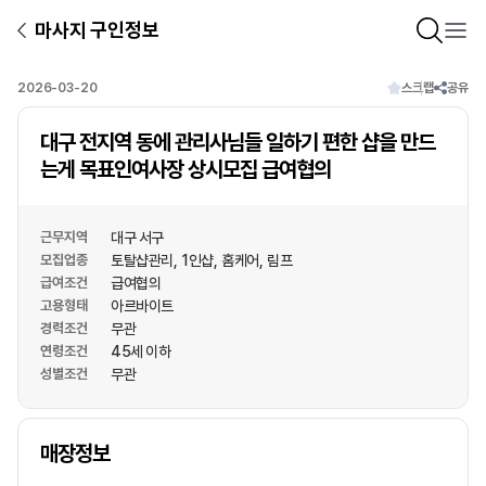
마사지 구인정보
2026-03-20
스크랩
공유
대구 전지역 동에 관리사님들 일하기 편한 샵을 만드
는게 목표인여사장 상시모집 급여협의
근무지역
대구 서구
모집업종
토탈샵관리
1인샵
홈케어
림프
급여조건
급여협의
고용형태
아르바이트
경력조건
무관
연령조건
45세 이하
성별조건
무관
상호명
매장정보
1
/
1