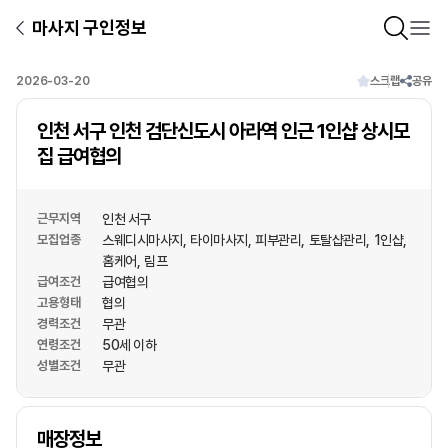
마사지 구인정보
2026-03-20
스크랩
공유
인천 서구 인천 검단신도시 아라역 인근 1인샵 상시모
집 급여협의
근무지역
인천 서구
모집업종
스웨디시마사지
타이마사지
피부관리
토탈샵관리
1인샵
홈케어
림프
급여조건
급여협의
고용형태
협의
경력조건
무관
연령조건
50세 이하
성별조건
무관
상호명
매장정보
1
/
1