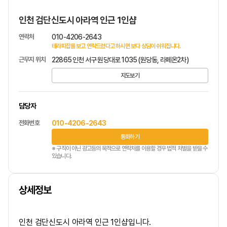
인천 검단신도시 아라역 인근 1인샵
연락처
010-4206-2643
테라피잡를 보고 연락드렸다고 하시면 보다 상담이 쉬워집니다.
근무지 위치
22865 인천 서구 원당대로 1035 (원당동, 라페온2차)
지도보기
담당자
전화번호
010-4206-2643
통화하기
※ 구직이 아닌 광고등의 목적으로 연락처를 이용할 경우 법적 처벌을 받을 수
있습니다.
상세정보
인천 검단신도시 아라역 인근 1인샵입니다.