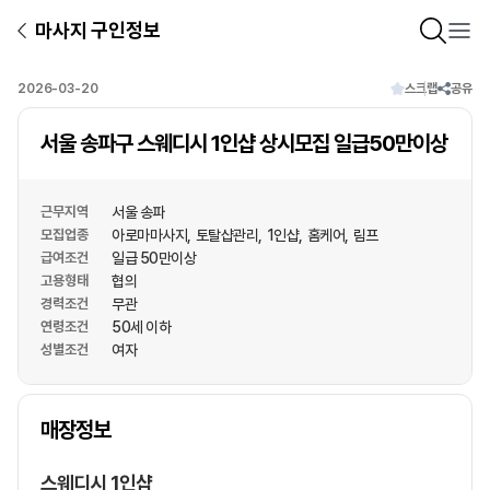
마사지 구인정보
2026-03-20
스크랩
공유
서울 송파구 스웨디시 1인샵 상시모집 일급50만이상
근무지역
서울 송파
모집업종
아로마마사지
토탈샵관리
1인샵
홈케어
림프
급여조건
일급 50만이상
고용형태
협의
경력조건
무관
연령조건
50세 이하
성별조건
여자
상호명
매장정보
1
/
1
스웨디시 1인샵