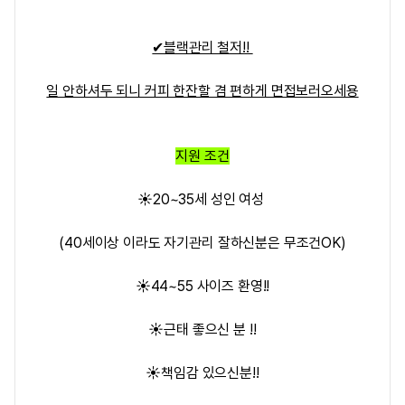
✔블랙관리 철저!!
일 안하셔두 되니 커피 한잔할 겸 편하게 면접보러오세용
지원 조건
☀️20~35세 성인 여성
(40세이상 이라도 자기관리 잘하신분은 무조건OK)
☀️44~55 사이즈 환영!!
☀️근태 좋으신 분 !!
☀️책임감 있으신분!!