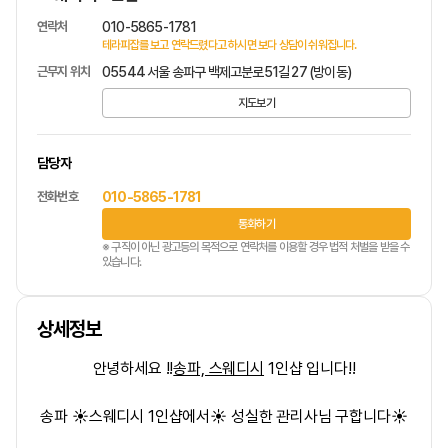
연락처
010-5865-1781
테라피잡를 보고 연락드렸다고 하시면 보다 상담이 쉬워집니다.
근무지 위치
05544 서울 송파구 백제고분로51길 27 (방이동)
지도보기
담당자
전화번호
010-5865-1781
통화하기
※ 구직이 아닌 광고등의 목적으로 연락처를 이용할 경우 법적 처벌을 받을 수
있습니다.
상세정보
안녕하세요 !!
송파, 스웨디시
1인샵 입니다!!
송파 ☀️스웨디시 1인샵에서☀️ 성실한 관리사님 구합니다☀️