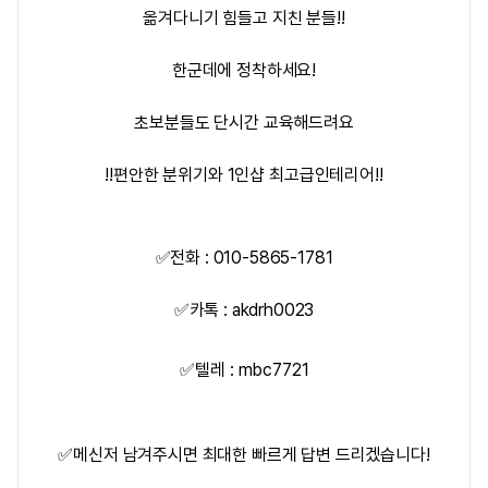
옮겨다니기 힘들고 지친 분들!!
한군데에 정착하세요!
초보분들도 단시간 교육해드려요
!!편안한 분위기와 1인샵 최고급인테리어!!
✅전화 : 010-5865-1781
✅
카톡 : akdrh0023
✅
텔레 :
mbc7721
✅
메신저 남겨주시면 최대한 빠르게 답변 드리겠습니다!