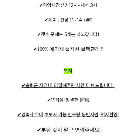
✔영업시간 : 낮 12시~새벽 3시
✔페이 : 건당 11~14 +@❗
✔갯수 못해도 5개는 하고갑니다❗
✔100% 예약제 철저한 블랙관리 ❗
복지
✔
츨퇴근 자유! 미리말해주면 시간 다 빼드립니다!
✔1인1실! 청결한 환경!
✔경력자 우대,초보자 가능,친구랑 동반지원, 먹자환영!
✔
부담 갖지 말구 연락주세요!