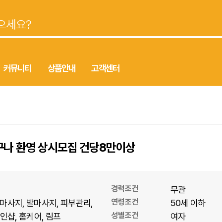
커뮤니티
상품안내
고객센터
구나 환영 상시모집 건당8만이상
경력조건
무관
연령조건
마사지
발마사지
피부관리
50세 이하
성별조건
1인샵
홈케어
림프
여자