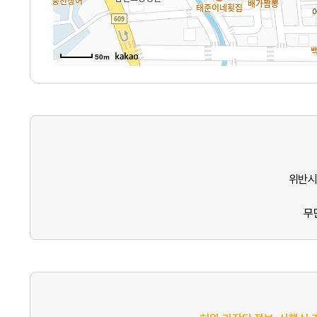
50m
위반시
무