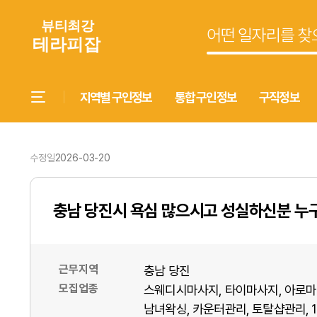
지역별 구인정보
통합 구인정보
구직정보
수정일
2026-03-20
충남 당진시 욕심 많으시고 성실하신분 누
근무지역
충남 당진
모집업종
스웨디시마사지
타이마사지
아로마
남녀왁싱
카운터관리
토탈샵관리