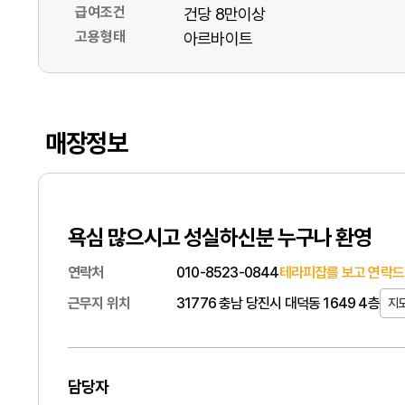
급여조건
건당 8만이상
고용형태
아르바이트
매장정보
욕심 많으시고 성실하신분 누구나 환영
연락처
010-8523-0844
테라피잡를 보고 연락드
근무지 위치
31776 충남 당진시 대덕동 1649 4층
지
담당자