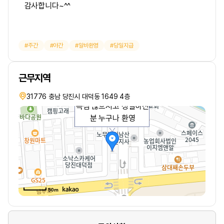
감사합니다~^^
주간
야간
알바환영
당일지급
근무지역
31776 충남 당진시 대덕동 1649 4층
욕심 많으시고 성실하신
분 누구나 환영
50m