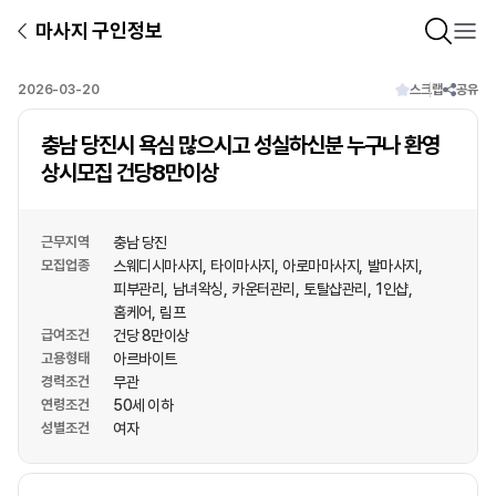
마사지 구인정보
2026-03-20
스크랩
공유
충남 당진시 욕심 많으시고 성실하신분 누구나 환영
상시모집 건당8만이상
근무지역
충남 당진
모집업종
스웨디시마사지
타이마사지
아로마마사지
발마사지
피부관리
남녀왁싱
카운터관리
토탈샵관리
1인샵
홈케어
림프
급여조건
건당 8만이상
고용형태
아르바이트
경력조건
무관
연령조건
50세 이하
성별조건
여자
상호명