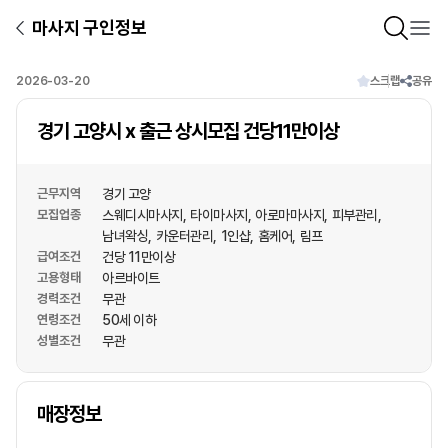
마사지 구인정보
2026-03-20
스크랩
공유
경기 고양시 x 출근 상시모집 건당11만이상
근무지역
경기 고양
모집업종
스웨디시마사지
타이마사지
아로마마사지
피부관리
남녀왁싱
카운터관리
1인샵
홈케어
림프
급여조건
건당 11만이상
고용형태
아르바이트
경력조건
무관
연령조건
50세 이하
성별조건
무관
상호명
매장정보
1
/
1