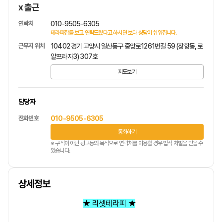
x 출근
연락처
010-9505-6305
테라피잡를 보고 연락드렸다고 하시면 보다 상담이 쉬워집니다.
근무지 위치
10402 경기 고양시 일산동구 중앙로1261번길 59 (장항동, 로
얄프라자3) 307호
지도보기
담당자
전화번호
010-9505-6305
통화하기
※ 구직이 아닌 광고등의 목적으로 연락처를 이용할 경우 법적 처벌을 받을 수
있습니다.
상세정보
★ 리셋테라피 ★