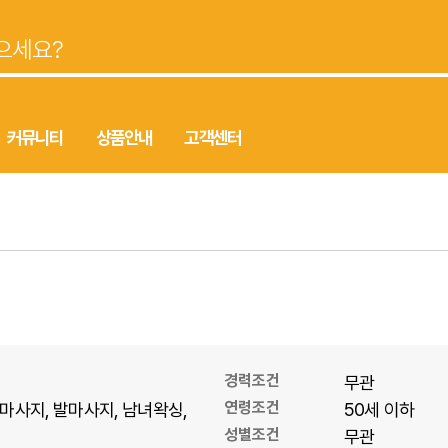
커뮤니티
상품안내
고객센터
경력조건
무관
연령조건
마사지
발마사지
남녀왁싱
50세 이하
성별조건
무관