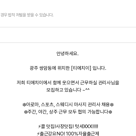
경우 법적 처벌을 받을 수 있습니다.
안녕하세요.
광주 쌍암동에 위치한
[티에치이] 입니다.
저희 티에치이에서 함께
웃으면서 근무하실 관리사님을
모집하고 있습니다 ~^^
❄️
아로마, 스포츠, 스웨디시 마사지 관리사 채용
❄️
❄️
주간, 야간, 상주 근무 모두
협의 가능합니다
❄️
⚡콜 맛집!사장맛집! 텃세XXX!!!!!
⚡출근강요NO! 100%자율출근제