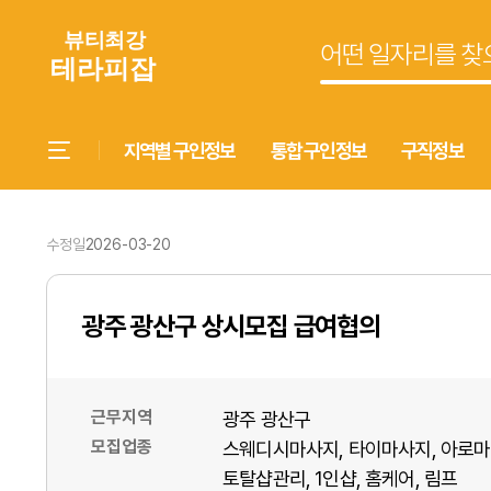
지역별 구인정보
통합 구인정보
구직정보
수정일
2026-03-20
광주 광산구 상시모집 급여협의
근무지역
광주 광산구
모집업종
스웨디시마사지
타이마사지
아로마
토탈샵관리
1인샵
홈케어
림프