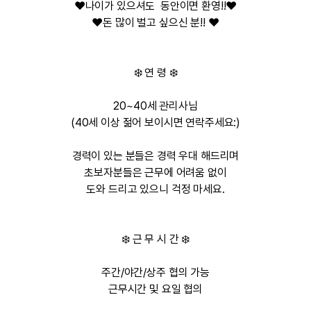
❤️나이가 있으셔도 동안이면 환영!!❤️
❤️돈 많이 벌고 싶으신 분!! ❤️
❄️
연 령
❄️
20~40세 관리사님
(40세 이상 젊어 보이시면 연락주세요:)
경력이 있는 분들은 경력 우대 해드리며
초보자분들은 근무에 어려움 없이
도와 드리고 있으니 걱정 마세요.
❄️
근 무 시 간
❄️
주간/야간/상주 협의 가능
근무시간 및 요일 협의