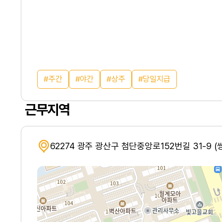
주간
야간
상주
당일지급
근무지역
62274 광주 광산구 첨단중앙로152번길 31-9 (