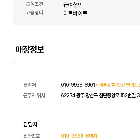
급여조건
급여협의
고용형태
아르바이트
매장정보
연락처
010-9939-6901
테라피잡를 보고 연락드
근무지 위치
62274 광주 광산구 첨단중앙로152번길 31
담당자
전화번호
010-9939-6901