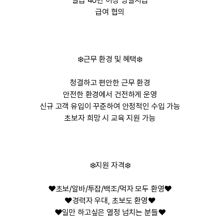
일급 40만 이상 당일지급
급여 협의
❄️
근무 환경 및 혜택
❄️
청결하고 편안한 근무 환경
안전한 환경에서 건전하게 운영
신규 고객 유입이 꾸준하여 안정적인 수입 가능
초보자 희망 시 교육 지원 가능
❄️
지원 자격
❄️
❤️초보/알바/투잡/백조/먹자 모두 환영❤️
❤️경력자 우대, 초보도 환영❤️
❤️일만 하고싶은 열정 넘치는 분들❤️