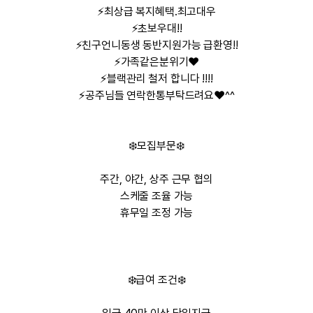
⚡최상급 복지혜택.최고대우
⚡초보우대!!
⚡친구언니동생 동반지원가능 급환영!!
⚡가족같은분위기
❤️
⚡블랙관리 철저 합니다 !!!!
⚡공주님들 연락한통부탁드려요❤️^^
❄️
모집부문
❄️
주간, 야간, 상주 근무 협의
스케줄 조율 가능
휴무일 조정 가능
❄️
급여 조건
❄️