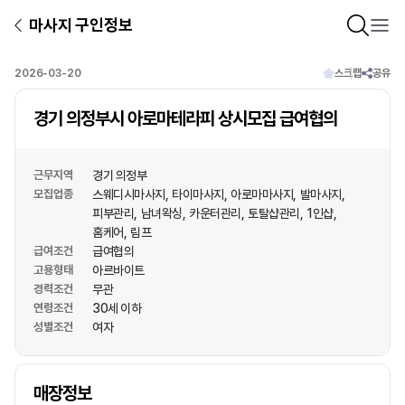
마사지 구인정보
2026-03-20
스크랩
공유
경기 의정부시 아로마테라피 상시모집 급여협의
근무지역
경기 의정부
모집업종
스웨디시마사지
타이마사지
아로마마사지
발마사지
피부관리
남녀왁싱
카운터관리
토탈샵관리
1인샵
홈케어
림프
급여조건
급여협의
고용형태
아르바이트
경력조건
무관
연령조건
30세 이하
성별조건
여자
상호명
매장정보
1
/
1