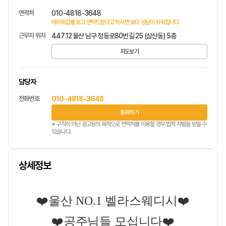
연락처
010-4818-3648
테라피잡를 보고 연락드렸다고 하시면 보다 상담이 쉬워집니다.
근무지 위치
44712 울산 남구 정동로80번길 25 (삼산동) 5층
지도보기
담당자
전화번호
010-4818-3648
통화하기
※ 구직이 아닌 광고등의 목적으로 연락처를 이용할 경우 법적 처벌을 받을 수
있습니다.
상세정보
❤️울산 NO.1 벨라스웨디시
❤️
❤️공주님들 모십니다
❤️