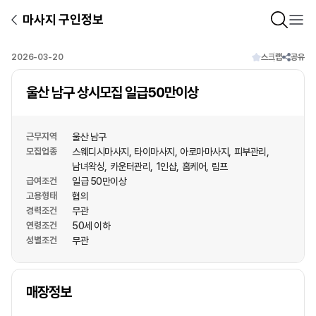
마사지 구인정보
2026-03-20
스크랩
공유
울산 남구 상시모집 일급50만이상
근무지역
울산 남구
모집업종
스웨디시마사지
타이마사지
아로마마사지
피부관리
남녀왁싱
카운터관리
1인샵
홈케어
림프
급여조건
일급 50만이상
고용형태
협의
경력조건
무관
연령조건
50세 이하
성별조건
무관
상호명
매장정보
1
/
1