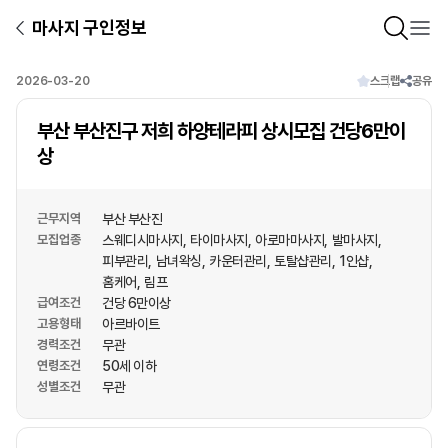
마사지 구인정보
2026-03-20
스크랩
공유
부산 부산진구 저희 하양테라피 상시모집 건당6만이
상
근무지역
부산 부산진
모집업종
스웨디시마사지
타이마사지
아로마마사지
발마사지
피부관리
남녀왁싱
카운터관리
토탈샵관리
1인샵
홈케어
림프
급여조건
건당 6만이상
고용형태
아르바이트
경력조건
무관
연령조건
50세 이하
성별조건
무관
상호명