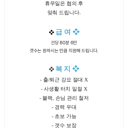
휴무일은 협의 후
맞춰 드립니다.
급 여
❖
❖
건당 80분 6만
갯수는 원하시는 만큼 지원해 드립니다.
복 지
❖
❖
- 출/퇴근 강요 절대 X
- 사생활 터치 일절 X
- 블랙, 손님 관리 철저
- 경력 우대
- 초보 가능
- 갯수 보장