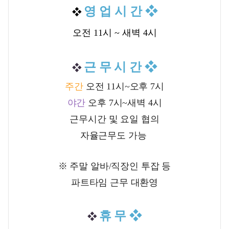
영 업 시 간
❖
❖
오전 11시 ~ 새벽 4시
근 무 시 간
❖
❖
주간
오전 11시~오후 7시
야간
오후 7시~새벽 4시
근무시간 및 요일 협의
자율근무도 가능
※ 주말 알바/직장인 투잡 등
파트타임 근무 대환영
휴 무
❖
❖