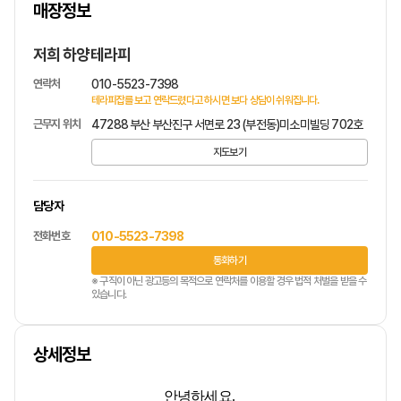
매장정보
1
/
1
저희 하양테라피
연락처
010-5523-7398
테라피잡를 보고 연락드렸다고 하시면 보다 상담이 쉬워집니다.
근무지 위치
47288 부산 부산진구 서면로 23 (부전동)미소미빌딩 702호
지도보기
담당자
전화번호
010-5523-7398
통화하기
※ 구직이 아닌 광고등의 목적으로 연락처를 이용할 경우 법적 처벌을 받을 수
있습니다.
상세정보
안녕하세요.