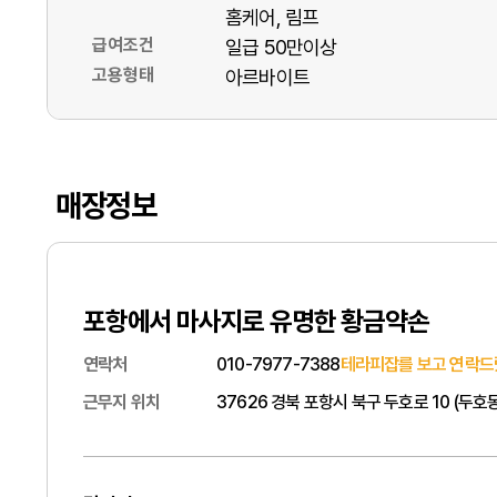
홈케어
림프
급여조건
일급 50만이상
고용형태
아르바이트
매장정보
포항에서 마사지로 유명한 황금약손
연락처
010-7977-7388
테라피잡를 보고 연락드
근무지 위치
37626 경북 포항시 북구 두호로 10 (두호