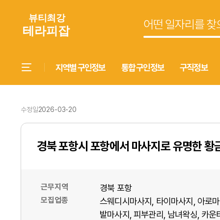
지역별 구인정보
통합 구인정보
구직정보
수정일
2026-03-20
경북 포항시 포항에서 마사지로 유명한 황
근무지역
경북 포항
모집업종
스웨디시마사지
타이마사지
아로마
발마사지
피부관리
남녀왁싱
카운