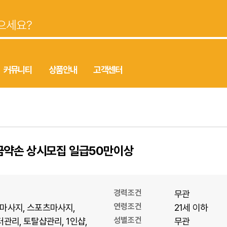
커뮤니티
상품안내
고객센터
금약손 상시모집 일급50만이상
경력조건
무관
연령조건
마사지
스포츠마사지
21세 이하
성별조건
터관리
토탈샵관리
1인샵
무관