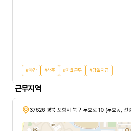
야간
상주
자율근무
당일지급
근무지역
37626 경북 포항시 북구 두호로 10 (두호동, 선