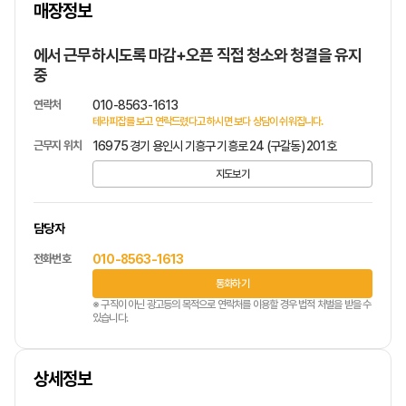
매장정보
1
/
1
에서 근무하시도록 마감+오픈 직접 청소와 청결을 유지
중
연락처
010-8563-1613
테라피잡를 보고 연락드렸다고 하시면 보다 상담이 쉬워집니다.
근무지 위치
16975 경기 용인시 기흥구 기흥로 24 (구갈동) 201호
지도보기
담당자
전화번호
010-8563-1613
통화하기
※ 구직이 아닌 광고등의 목적으로 연락처를 이용할 경우 법적 처벌을 받을 수
있습니다.
상세정보