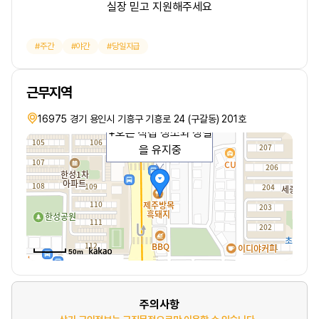
실장 믿고 지원해주세요
주간
야간
당일지급
근무지역
에서 근무하시도록 마감
16975 경기 용인시 기흥구 기흥로 24 (구갈동) 201호
+오픈 직접 청소와 청결
을 유지중
50m
주의사항