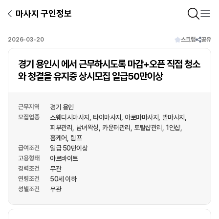
마사지 구인정보
2026-03-20
스크랩
공유
경기 용인시 에서 근무하시도록 마감+오픈 직접 청소
와 청결을 유지중 상시모집 일급50만이상
근무지역
경기 용인
모집업종
스웨디시마사지
타이마사지
아로마마사지
발마사지
피부관리
남녀왁싱
카운터관리
토탈샵관리
1인샵
홈케어
림프
급여조건
일급 50만이상
고용형태
아르바이트
경력조건
무관
연령조건
50세 이하
성별조건
무관
상호명