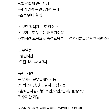
-20~40세 관리사님
-자격 경력 무관 , 경력 우대
-초보/알바 환영
초보및 경력자 모두 환영^^
초보자분도 누구든 배우기쉬운
(약1시간 교육으로 속성교육부터, 경력자분들은 원하시면 
근무일정
-영업시간
오전11시~새벽3시
-근무시간
근무시간,군무일협의가능
출,퇴근시간, 출근일자 조정가능
(출퇴근지원가능) 주간/야간/ 알바/ 풀/상주/
갯수제한 가능
※주말 알바/직장인투잡등 파트타임 대환영