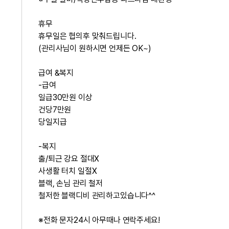
휴무
휴무일은 협의후 맞춰드립니다.
(관리사님이 원하시면 언제든 OK~)
급여 &복지
-급여
일급30만원 이상
건당7만원
당일지급
-복지
출/퇴근 강요 절대X
사생활 터치 일절X
블랙, 손님 관리 철저
철저한 블랙디비 관리하고있습니다^^
※전화 문자24시 아무때나 연락주세요!