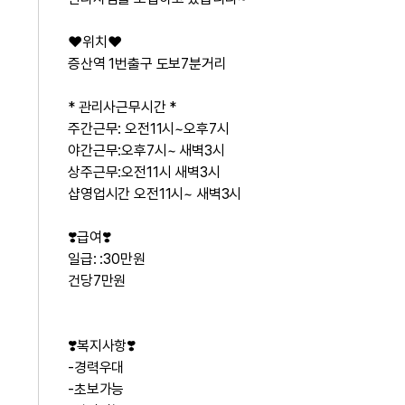
❤️위치❤️
증산역 1번출구 도보7분거리
* 관리사근무시간 *
주간근무: 오전11시~오후7시
야간근무:오후7시~ 새벽3시
상주근무:오전11시 새벽3시
샵영업시간 오전11시~ 새벽3시
❣️급여❣️
일급: :30만원
건당7만원
❣️복지사항❣️
-경력우대
-초보가능