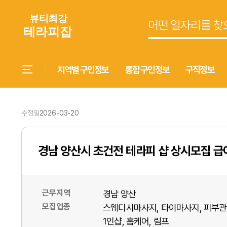
지역별 구인정보
통합 구인정보
구직정보
수정일
2026-03-20
경남 양산시 초건전 테라피 샵 상시모집 
근무지역
경남 양산
모집업종
스웨디시마사지
타이마사지
피부관
1인샵
홈케어
림프