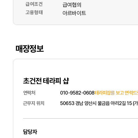
급여조건
급여협의
고용형태
아르바이트
매장정보
초건전 테라피 샵
연락처
010-9582-0608
테라피잡를 보고 연락드
근무지 위치
50653 경남 양산시 물금읍 야리2길 15 
담당자