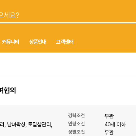
커뮤니티
상품안내
고객센터
급여협의
경력조건
무관
연령조건
리
남녀왁싱
토탈샵관리
40세 이하
성별조건
무관