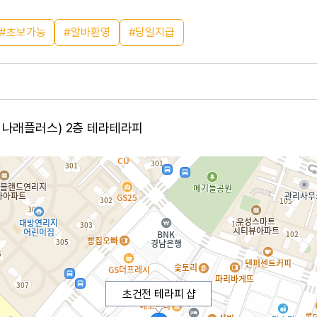
초보가능
알바환영
당일지급
, 나래플러스) 2층 테라테라피
초건전 테라피 샵