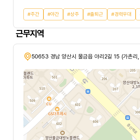
주간
야간
상주
출퇴근
경력우대
근무지역
50653 경남 양산시 물금읍 야리2길 15 (가촌리