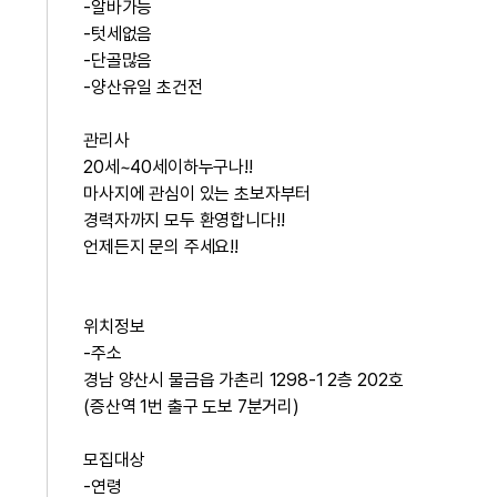
-알바가능
-텃세없음
-단골많음
-양산유일 초건전
관리사
20세~40세이하누구나!!
마사지에 관심이 있는 초보자부터
경력자까지 모두 환영합니다!!
언제든지 문의 주세요!!
위치정보
-주소
경남 양산시 물금읍 가촌리 1298-1 2층 202호
(증산역 1번 출구 도보 7분거리)
모집대상
-연령