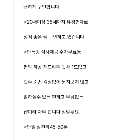
급하게 구인합니다
⭐️20세이상 35세까지 유경험자로
성격 좋은 쌤 구인하고 있습니다
⭐️단독방 식사제공 주차무료등
편의 제공 해드리며 텃새 1도없고
갯수 순번 걱정없이 눈치보지 않고
일하실수 있는 편하고 부담없는
샵이라 자부 합니다 정말루요
⭐️단일 실관리45-50분