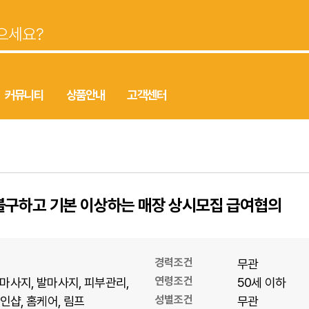
커뮤니티
상품안내
고객센터
불구하고 기본 이상하는 매장 상시모집 급여협의
경력조건
무관
연령조건
마사지
발마사지
피부관리
50세 이하
성별조건
1인샵
홈케어
림프
무관