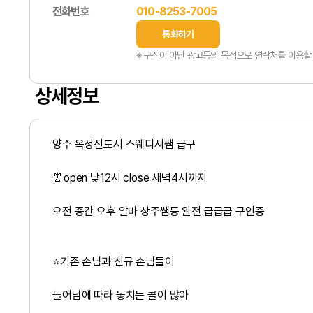
전화번호
010-8253-7005
통화하기
※ 구직이 아닌 광고등의 목적으로 연락처를 이용할 
상세정보
양주 옥정신도시 스웨디시쌤 급구
⏰open 낮12시 close 새벽4시까지
오전 중간 오후 알바 상주쌤등 완전 급급급 구인중
⭐️기존 손님과 신규 손님들이
늘어남에 따라 놓치는 콜이 많아