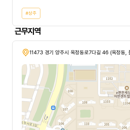
상주
근무지역
11473 경기 양주시 옥정동로7다길 46 (옥정동,