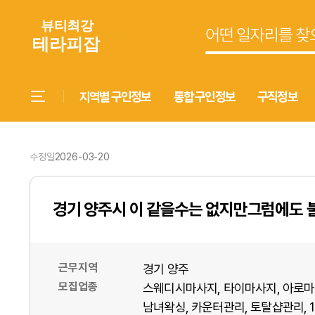
지역별 구인정보
통합 구인정보
구직정보
수정일
2026-03-20
경기 양주시 이 같을수는 없지만그럼에도 
근무지역
경기 양주
모집업종
스웨디시마사지
타이마사지
아로마
남녀왁싱
카운터관리
토탈샵관리