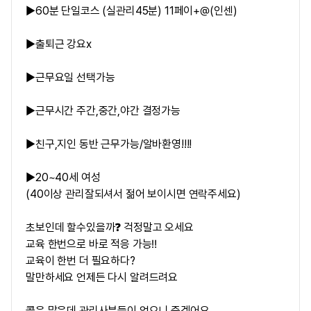
▶60분 단일코스 (실관리45분) 11페이+@(인센)
▶출퇴근 강요x
▶근무요일 선택가능
▶근무시간 주간,중간,야간 결정가능
▶친구,지인 동반 근무가능/알바환영!!!!
▶20~40세 여성
(40이상 관리잘되셔서 젊어 보이시면 연락주세요)
초보인데 할수있을까❓ 걱정말고 오세요
교육 한번으로 바로 적응 가능‼️
교육이 한번 더 필요하다?
말만하세요 언제든 다시 알려드려요
콜은 많은데 관리사분들이 없으니 죽겠어요..