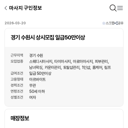
마사지 구인정보
2026-03-20
스크랩
공유
경기 수원시 상시모집 일급50만이상
근무지역
경기 수원
모집업종
스웨디시마사지
타이마사지
아로마마사지
피부관리
남녀왁싱
카운터관리
토탈샵관리
1인샵
홈케어
림프
급여조건
일급 50만이상
고용형태
아르바이트
경력조건
무관
연령조건
50세 이하
성별조건
여자
상호명
매장정보
1
/
1