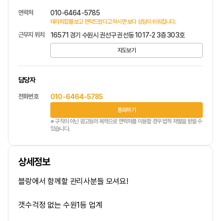
연락처
010-6464-5785
테라피잡를 보고 연락드렸다고 하시면 보다 상담이 쉬워집니다.
근무지 위치
16571 경기 수원시 권선구 권선동 1017-2 3층 303호
지도보기
담당자
전화번호
010-6464-5785
통화하기
※ 구직이 아닌 광고등의 목적으로 연락처를 이용할 경우 법적 처벌을 받을 수
있습니다.
상세정보
블랑에서 함께할 관리사분들 모셔요!
갯수걱정 없는 수원1등 업계