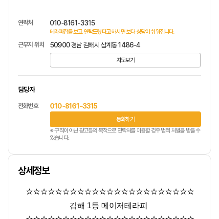
연락처
010-8161-3315
테라피잡를 보고 연락드렸다고 하시면 보다 상담이 쉬워집니다.
근무지 위치
50900 경남 김해시 삼계동 1486-4
지도보기
담당자
전화번호
010-8161-3315
통화하기
※ 구직이 아닌 광고등의 목적으로 연락처를 이용할 경우 법적 처벌을 받을 수
있습니다.
상세정보
⭐
⭐
⭐
⭐
⭐
⭐
⭐
⭐
⭐
⭐
⭐
⭐
⭐
⭐
⭐
⭐
⭐
⭐
⭐
⭐
⭐
⭐
⭐
김해
1등 메이저테라피