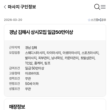
마사지 구인정보
2026-03-20
스크랩
공유
경남 김해시 상시모집 일급50만이상
근무지역
경남 김해
모집업종
스웨디시마사지
타이마사지
아로마마사지
스포츠마사지
발마사지
피부관리
남녀왁싱
카운터관리
토탈샵관리
1인샵
홈케어
림프
급여조건
일급 50만이상
고용형태
아르바이트
경력조건
무관
연령조건
50세 이하
성별조건
무관
상호명
매장정보
1
/
1