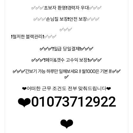
✅✅✅
초보자 환영
❗
경력자 우대
✅✅✅
✅✅✅
손님질 보장
❗
안전 보장
✅✅✅
✅✅✅
❗
철저한 블랙관리
❗
✅✅✅
✅✅✅
❗
일급 당일결제
❗
✅✅✅
✅✅✅
❗
페이
&
갯수 고수익 보장
❗
✅✅✅
✅✅✅
간보기 가능 하루만 일해보세요 !! 월1000은 기본 !!!
✅✅
✅
❤️
어떠한 근무 조건도 전부 맞춰드립니다
❤️
❤️
01073712922
❤️