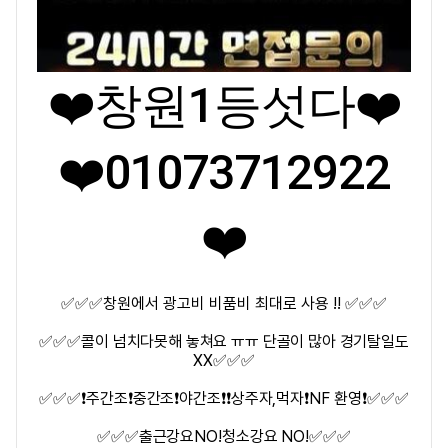
❤️창원1등섯다
❤️
❤️
01073712922
❤️
✅✅✅창원에서 광고비 비품비 최대로 사용 !!
✅✅✅
✅✅✅
콜이 넘치다못해 놓쳐요 ㅠㅠ 단골이 많아 경기탈일도
XX
✅✅✅
✅✅✅
❗
주간조
❗
중간조
❗
야간조
❗
❗
상주자
,
먹자
❗
NF
환영
❗
✅✅✅
✅✅✅
출근강요
NO!
청소강요
NO!
✅✅✅