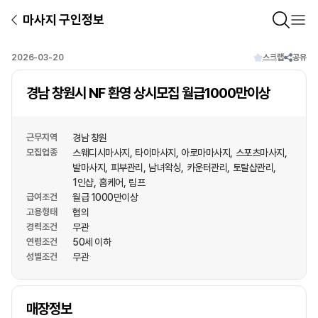
마사지 구인정보
2026-03-20
스크랩
공유
경남 창원시 NF 환영 상시모집 월급1000만이상
근무지역
경남 창원
모집업종
스웨디시마사지
타이마사지
아로마마사지
스포츠마사지
발마사지
피부관리
남녀왁싱
카운터관리
토탈샵관리
1인샵
홈케어
림프
급여조건
월급 1000만이상
고용형태
협의
경력조건
무관
연령조건
50세 이하
성별조건
무관
상호명
매장정보
1
/
1