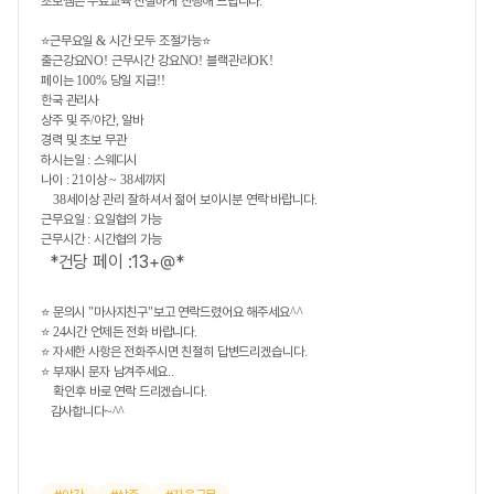
초보쌤은 무료교육 친절하게 진행해 드립니다
.
⭐
근무요일
&
시간 모두 조절가능
⭐
출근강요
NO!
근무시간 강요
NO!
블랙관리
OK!
페이는
100%
당일 지급
!!
한국 관리사
상주 및 주
/
야간
,
알바
경력 및 초보 무관
하시는일
:
스웨디시
나이
: 21
이상
~ 38
세까지
38
세이상 관
리 잘하셔서 젊어 보이시분 연락 바랍니다
.
근무요일
:
요일협의 가능
근무시간
:
시간협의 가능
*건당 페이 :13+@*
⭐
문의시
"
마사지친구
"
보고 연락드렸어요 해주세요
^^
⭐
24
시간 언제든 전화 바랍니다
.
⭐
자세한 사항은 전화주시면 친절히 답변드리겠습니다
.
⭐
부재시 문자 남겨주세요
..
확인후 바로 연락 드리겠습니다
.
감사합니다
~^^