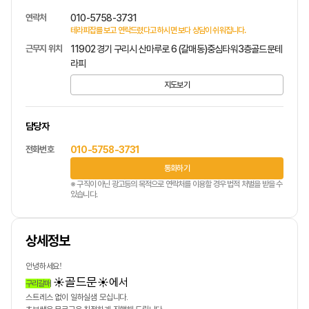
연락처
010-5758-3731
테라피잡를 보고 연락드렸다고 하시면 보다 상담이 쉬워집니다.
근무지 위치
11902 경기 구리시 산마루로 6 (갈매동)중심타워3층골드문테
라피
지도보기
담당자
전화번호
010-5758-3731
통화하기
※ 구직이 아닌 광고등의 목적으로 연락처를 이용할 경우 법적 처벌을 받을 수
있습니다.
상세정보
안녕하세요
!
골드문
☀️
☀️
에서
구리갈매
스트레스 없이 일하실샘 모십니다
.