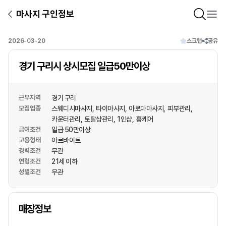
마사지 구인정보
2026-03-20
스크랩
공유
경기 구리시 상시모집 일급50만이상
근무지역
경기 구리
모집업종
스웨디시마사지
타이마사지
아로마마사지
피부관리
카운터관리
토탈샵관리
1인샵
홈케어
급여조건
일급 50만이상
고용형태
아르바이트
경력조건
무관
연령조건
21세 이하
성별조건
무관
상호명
매장정보
1
/
1