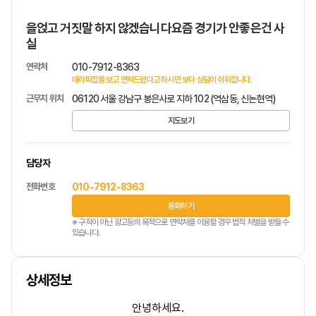
을얹고 거짓말 하지 않겠습니다요즘 경기가 안좋은건 사
실
연락처
010-7912-8363
테라피잡를 보고 연락드렸다고 하시면 보다 상담이 쉬워집니다.
근무지 위치
06120 서울 강남구 봉은사로 지하 102 (역삼동, 신논현역)
지도보기
담당자
전화번호
010-7912-8363
통화하기
※ 구직이 아닌 광고등의 목적으로 연락처를 이용할 경우 법적 처벌을 받을 수
있습니다.
상세정보
안녕하세요.