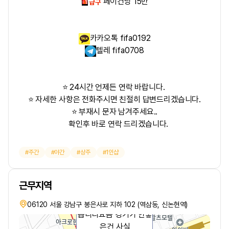
페이건당 15만
카카오톡 fifa0192
텔레 fifa0708
⭐ 24시간 언제든 연락 바랍니다.
⭐ 자세한 사항은 전화주시면 친절히 답변드리겠습니다.
⭐ 부재시 문자 남겨주세요..
확인후 바로 연락 드리겠습니다.
주간
야간
상주
1인샵
근무지역
을얹고 거짓말 하지 않겠
06120 서울 강남구 봉은사로 지하 102 (역삼동, 신논현역)
습니다요즘 경기가 안좋
은건 사실