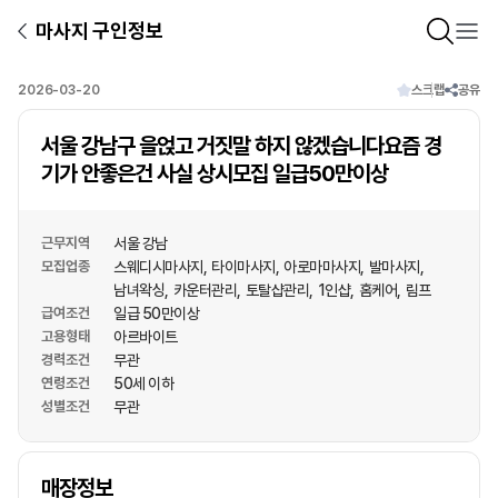
마사지 구인정보
2026-03-20
스크랩
공유
서울 강남구 을얹고 거짓말 하지 않겠습니다요즘 경
기가 안좋은건 사실 상시모집 일급50만이상
근무지역
서울 강남
모집업종
스웨디시마사지
타이마사지
아로마마사지
발마사지
남녀왁싱
카운터관리
토탈샵관리
1인샵
홈케어
림프
급여조건
일급 50만이상
고용형태
아르바이트
경력조건
무관
연령조건
50세 이하
성별조건
무관
상호명
매장정보
1
/
1