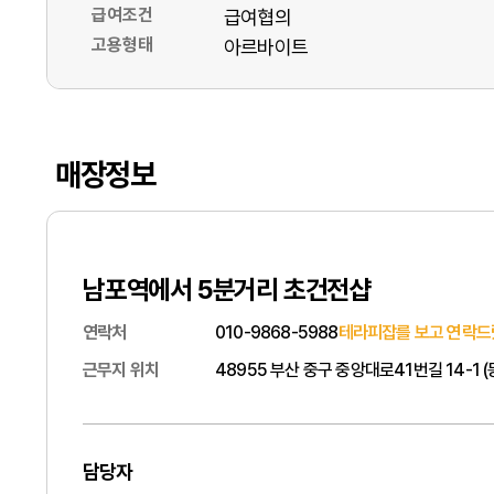
급여조건
급여협의
고용형태
아르바이트
매장정보
남포역에서 5분거리 초건전샵
연락처
010-9868-5988
테라피잡를 보고 연락드
근무지 위치
48955 부산 중구 중앙대로41번길 14-1 
담당자