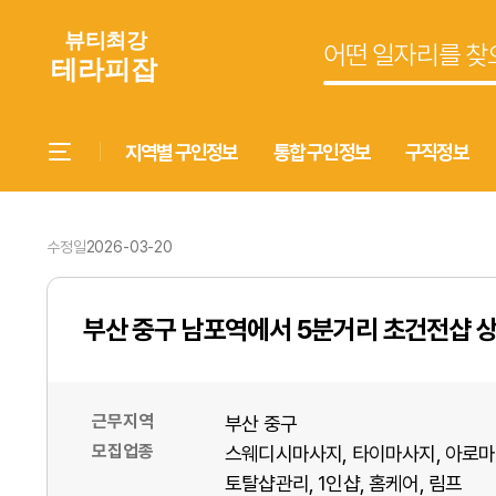
지역별 구인정보
통합 구인정보
구직정보
수정일
2026-03-20
부산 중구 남포역에서 5분거리 초건전샵 
근무지역
부산 중구
모집업종
스웨디시마사지
타이마사지
아로마
토탈샵관리
1인샵
홈케어
림프