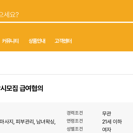
커뮤니티
상품안내
고객센터
상시모집 급여협의
경력조건
무관
연령조건
마사지
피부관리
남녀왁싱
21세 이하
성별조건
여자