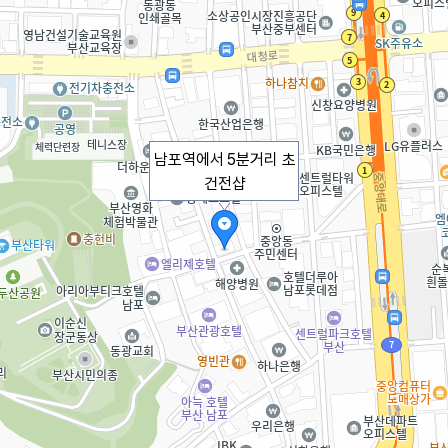
남포역에서 5분거리 초
건전샵