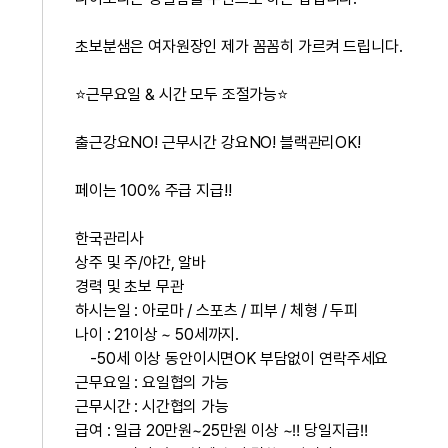
초보분샘은 여자원장인 제가 꼼꼼히 가르켜 드립니다.
⭐근무요일 & 시간 모두 조절가능⭐
출근강요NO! 근무시간 강요NO! 블랙관리OK!
페이는 100% 주급 지급!!
한국관리사
상주 및 주/야간, 알바
경력 및 초보 무관
하시는일 : 아로마 / 스포츠 / 피부 / 체형 / 두피
나이 : 21이상 ~ 50세까지.
-50세 이상 동안이시면OK 부담없이 연락주세요
근무요일 : 요일협의 가능
근무시간 : 시간협의 가능
급여 : 일급 20만원~25만원 이상 ~‼ 당일지급‼