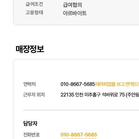
급여조건
급여협의
고용형태
아르바이트
매장정보
연락처
010-8667-5685
테라피잡를 보고 연락드
근무지 위치
22135 인천 미추홀구 석바위로 75 (주안동
담당자
전화번호
010-8667-5685