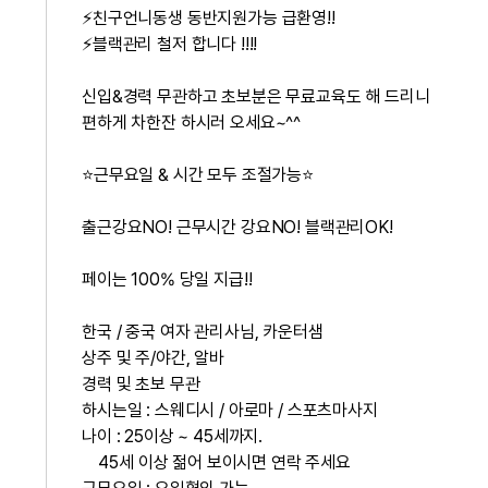
⚡친구언니동생 동반지원가능 급환영!!
⚡블랙관리 철저 합니다 !!!!
신입&경력 무관하고 초보분은 무료교육도 해 드리니
편하게 차한잔 하시러 오세요~^^
⭐근무요일 & 시간 모두 조절가능⭐
출근강요NO! 근무시간 강요NO! 블랙관리OK!
페이는 100% 당일 지급!!
한국 / 중국 여자 관리사님, 카운터샘
상주 및 주/야간, 알바
경력 및 초보 무관
하시는일 : 스웨디시 / 아로마 / 스포츠마사지
나이 : 25이상 ~ 45세까지.
45세 이상 젊어 보이시면 연락 주세요