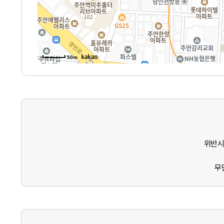
50m
위반시
무