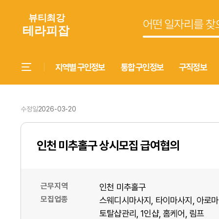
지역별 구인정보
통합 구인정보
구직정보
수정일
2026-03-20
인천 미추홀구 상시모집 급여협의
근무지역
인천 미추홀구
모집업종
스웨디시마사지
타이마사지
아로마
토탈샵관리
1인샵
홈케어
림프