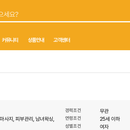
커뮤니티
상품안내
고객센터
경력조건
무관
연령조건
마사지
피부관리
남녀왁싱
25세 이하
성별조건
여자